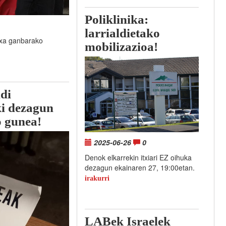
Poliklinika:
larrialdietako
txa ganbarako
mobilizazioa!
di
ki dezagun
o gunea!
2025-06-26
0
Denok elkarrekin itxiari EZ oihuka
dezagun ekainaren 27, 19:00etan.
irakurri
LABek Israelek