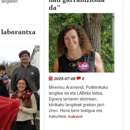
 langileen
da"
laborantxa
2025-07-08
0
Mirentxu Aramendi, Poliklinikako
langilea da eta LABeko kidea.
Egoera larriaren aitzinean,
klinikako langileak greban jarri
ziren. Hona bere testigua eta
irakurkea.
irakurri