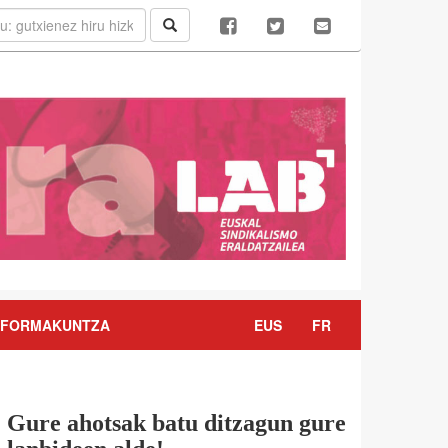
FORMAKUNTZA
EUS
FR
Gure ahotsak batu ditzagun gure