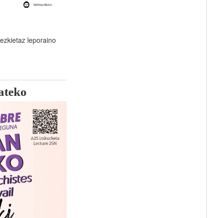
rezkietaz leporaino
ateko