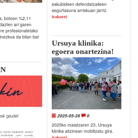
eskubideen defendatzaileen
segurtasuna arriskuan jarriz.
irakurri
da, botoen %2,11
dazten ari garen
re profesionaletako
inezkoa da bilan bat
Ursuya klinika:
egoera onartezina!
AN
2025-05-26
0
2025ko maiatzaren 23, Ursuya
klinika aitzinean mobilizatu gira.
irakurri