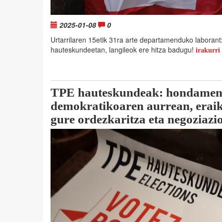
2025-01-08
0
Urtarrilaren 15etik 31ra arte departamenduko laboran
hauteskundeetan, langileok ere hitza badugu!
irakurri
TPE hauteskundeak: hondamen
demokratikoaren aurrean, erai
gure ordezkaritza eta negoziazi