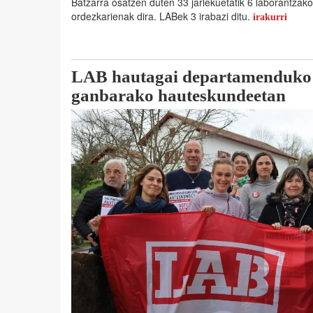
Batzarra osatzen duten 33 jarlekuetatik 6 laborantzako
ordezkarienak dira. LABek 3 irabazi ditu.
irakurri
LAB hautagai departamenduko 
ganbarako hauteskundeetan