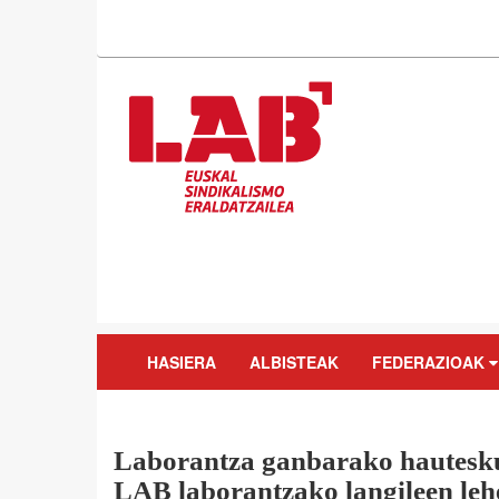
HASIERA
ALBISTEAK
FEDERAZIOAK
Laborantza ganbarako hautesk
LAB laborantzako langileen leh