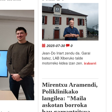
2025-07-30
0
Jean-Do Iriart zendu da. Garai
batez, LAB Xiberuko talde
motorreko kidea izan zen.
irakurri
Mirentxu Aramendi,
Poliklinikako
langilea: "Maila
askotan borroka
hau garrantzitsua