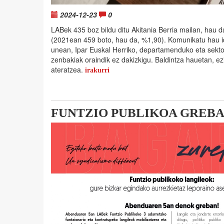
2024-12-23
0
LABek 435 boz bildu ditu Akitania Berria mailan, hau 
(2021ean 459 boto, hau da, %1,90). Komunikatu hau i
unean, Ipar Euskal Herriko, departamenduko eta sekto
zenbakiak oraindik ez dakizkigu. Baldintza hauetan, ez
ateratzea.
irakurri
FUNTZIO PUBLIKOA GREB