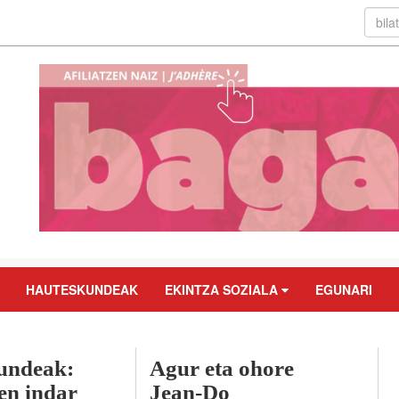
HAUTESKUNDEAK
EKINTZA SOZIALA
EGUNARI
undeak:
Agur eta ohore
en indar
Jean-Do