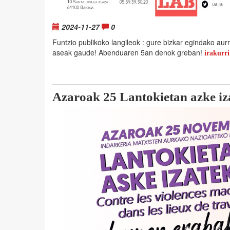
2024-11-27
0
Funtzio publikoko langileok : gure bizkar egindako aur
aseak gaude! Abenduaren 5an denok greban!
irakurri
Azaroak 25 Lantokietan azke iz