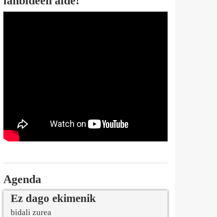
lanbideen alde!
Agenda
Ez dago ekimenik
bidali zurea