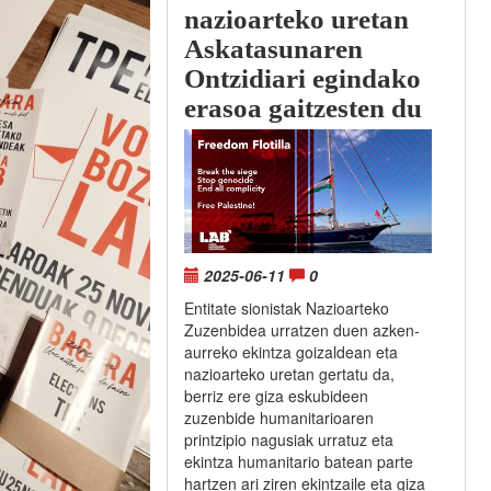
nazioarteko uretan
Askatasunaren
Ontzidiari egindako
erasoa gaitzesten du
2025-06-11
0
Entitate sionistak Nazioarteko
Zuzenbidea urratzen duen azken-
aurreko ekintza goizaldean eta
nazioarteko uretan gertatu da,
berriz ere giza eskubideen
zuzenbide humanitarioaren
printzipio nagusiak urratuz eta
ekintza humanitario batean parte
hartzen ari ziren ekintzaile eta giza