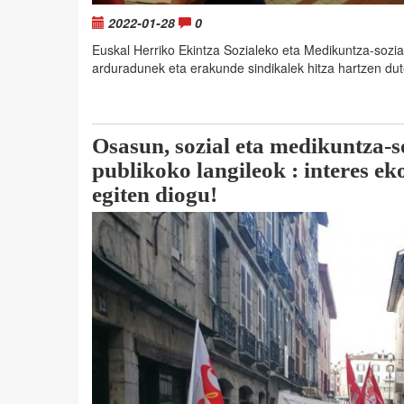
2022-01-28
0
Euskal Herriko Ekintza Sozialeko eta Medikuntza-sozial
arduradunek eta erakunde sindikalek hitza hartzen dut
Osasun, sozial eta medikuntza-s
publikoko langileok : interes e
egiten diogu!