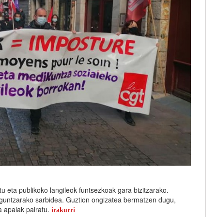
u eta publikoko langileok funtsezkoak gara bizitzarako.
guntzarako sarbidea. Guztion ongizatea bermatzen dugu,
a apalak pairatu.
irakurri