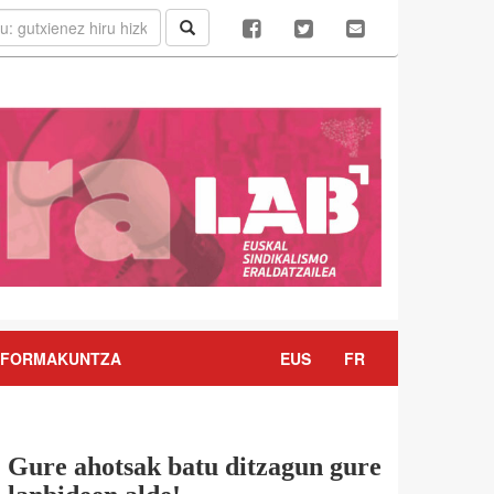
FORMAKUNTZA
EUS
FR
Gure ahotsak batu ditzagun gure