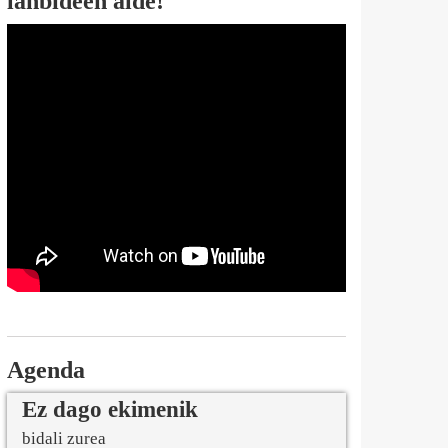
lanbideen alde!
Agenda
Ez dago ekimenik
bidali zurea