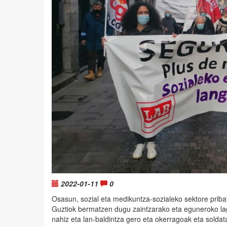
2022-01-11
0
Osasun, sozial eta medikuntza-sozialeko sektore pribat
Guztiok bermatzen dugu zaintzarako eta eguneroko la
nahiz eta lan-baldintza gero eta okerragoak eta soldat