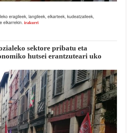
eko eragileek, langileek, elkarteek, kudeatzaileek,
e elkarrekin.
irakurri
ozialeko sektore pribatu eta
konomiko hutsei erantzuteari uko