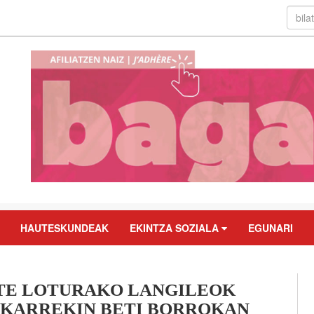
HAUTESKUNDEAK
EKINTZA SOZIALA
EGUNARI
TE LOTURAKO LANGILEOK
ELKARREKIN BETI BORROKAN