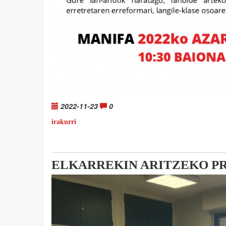
2022-11-23
0
irakurri
ELKARREKIN ARITZEKO 