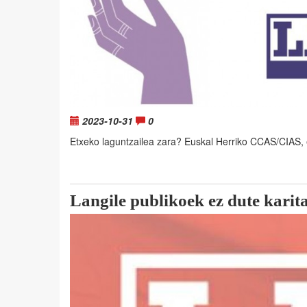
2023-10-31
0
Etxeko laguntzailea zara? Euskal Herriko CCAS/CIAS,
Langile publikoek ez dute karita