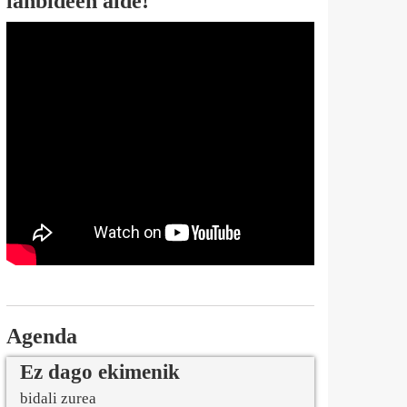
lanbideen alde!
Agenda
Ez dago ekimenik
bidali zurea