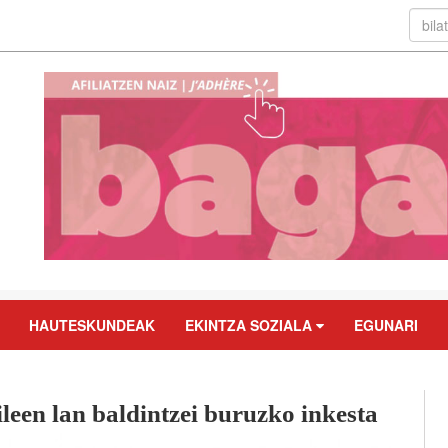
HAUTESKUNDEAK
EKINTZA SOZIALA
EGUNARI
leen lan baldintzei buruzko inkesta