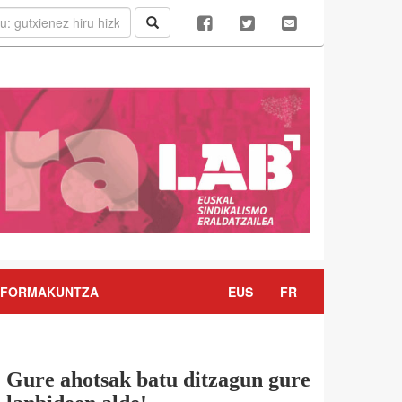
FORMAKUNTZA
EUS
FR
Gure ahotsak batu ditzagun gure