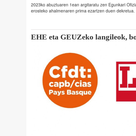
2023ko abuztuaren 1ean argitaratu zen Egunkari Ofizia
erosteko ahalmenaren prima ezartzen duen dekretua.
EHE eta GEUZeko langileok, bo