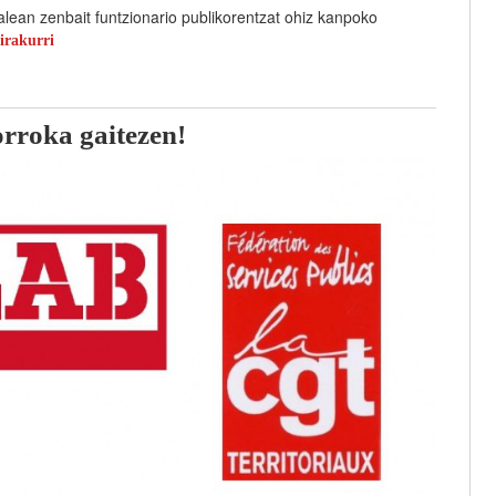
lean zenbait funtzionario publikorentzat ohiz kanpoko
irakurri
rroka gaitezen!