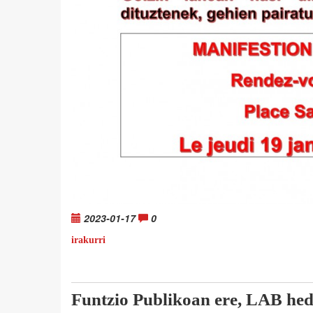
2023-01-17
0
irakurri
Funtzio Publikoan ere, LAB hed