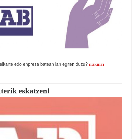
 elkarte edo enpresa batean lan egiten duzu?
irakurri
terik eskatzen!