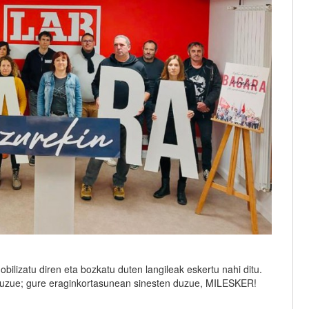
ilizatu diren eta bozkatu duten langileak eskertu nahi ditu.
diguzue; gure eraginkortasunean sinesten duzue, MILESKER!