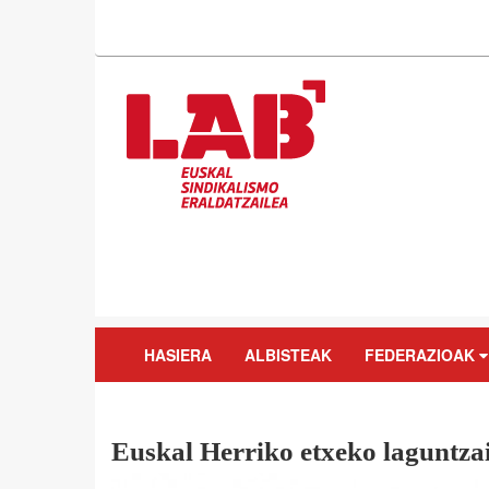
HASIERA
ALBISTEAK
FEDERAZIOAK
Euskal Herriko etxeko laguntzai