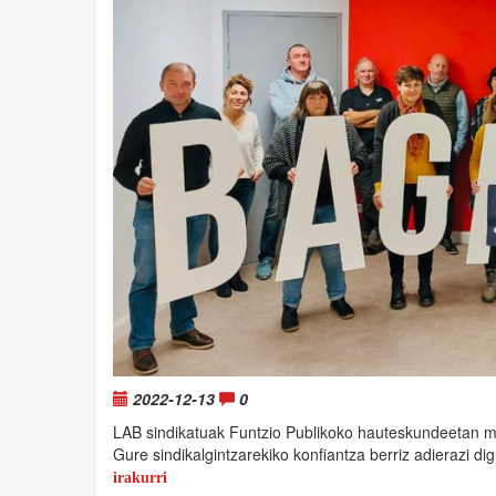
2022-12-13
0
LAB sindikatuak Funtzio Publikoko hauteskundeetan mob
Gure sindikalgintzarekiko konfiantza berriz adierazi 
irakurri