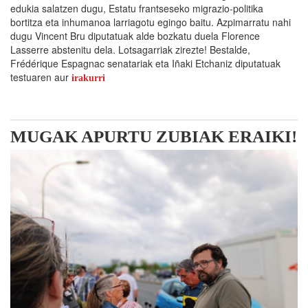
edukia salatzen dugu, Estatu frantseseko migrazio-politika
bortitza eta inhumanoa larriagotu egingo baitu. Azpimarratu nahi
dugu Vincent Bru diputatuak alde bozkatu duela Florence
Lasserre abstenitu dela. Lotsagarriak zirezte! Bestalde,
Frédérique Espagnac senatariak eta Iñaki Etchaniz diputatuak
testuaren aur
irakurri
MUGAK APURTU ZUBIAK ERAIKI!