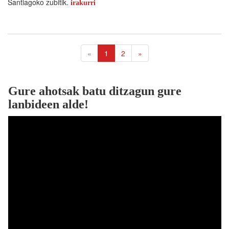
Santiagoko zubitik.
irakurri
«
1
2
»
Gure ahotsak batu ditzagun gure
lanbideen alde!