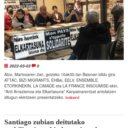
2022-03-03
0
Atzo, Martxoaren 2an, goizeko 10ak30-tan Baionan bildu gira
ATTAC, BIZI MIGRANTS, EHBai, EELV, ENSEMBLE,
ETORKINEKIN, LA CIMADE eta LA FRANCE INSOUMISE-ekin,
"Anti Arrazismoa eta Elkartasuna" Kanpainarentzat antolatzen
ditugun ekintzeen presentatzeko.
irakurri
Santiago zubian deitutako