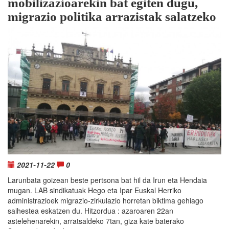
mobilizazioarekin bat egiten dugu,
migrazio politika arrazistak salatzeko
2021-11-22
0
Larunbata goizean beste pertsona bat hil da Irun eta Hendaia
mugan. LAB sindikatuak Hego eta Ipar Euskal Herriko
administrazioek migrazio-zirkulazio horretan biktima gehiago
saihestea eskatzen du. Hitzordua : azaroaren 22an
astelehenarekin, arratsaldeko 7tan, giza kate baterako