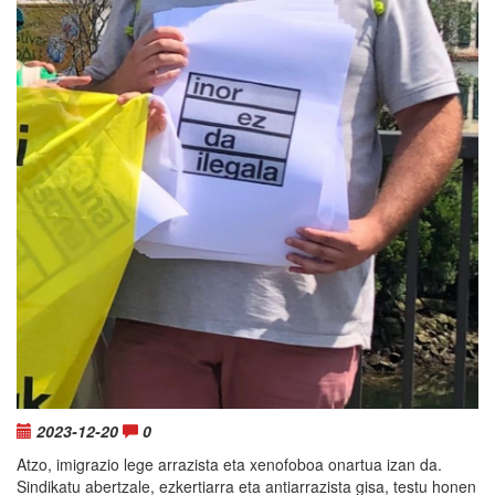
2023-12-20
0
Atzo, imigrazio lege arrazista eta xenofoboa onartua izan da.
Sindikatu abertzale, ezkertiarra eta antiarrazista gisa, testu honen