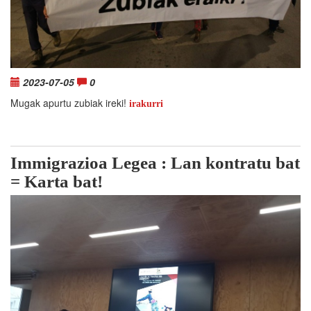
2023-07-05
0
Mugak apurtu zubiak ireki!
irakurri
Immigrazioa Legea : Lan kontratu bat
= Karta bat!