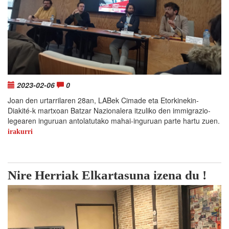
2023-02-06
0
Joan den urtarrilaren 28an, LABek Cimade eta Etorkinekin-
Diakité-k martxoan Batzar Nazionalera itzuliko den immigrazio-
legearen inguruan antolatutako mahai-inguruan parte hartu zuen.
irakurri
Nire Herriak Elkartasuna izena du !