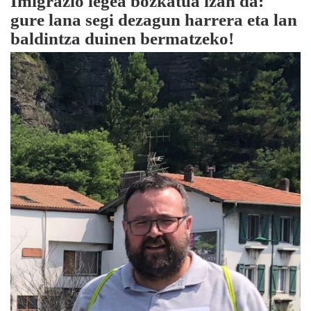
Imigrazio legea bozkatua izan da:
gure lana segi dezagun harrera eta lan
baldintza duinen bermatzeko!