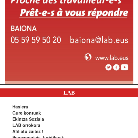
LAB
Hasiera
Gure kontuak
Ekintza Soziala
LAB orrokora
Afiliatu zaitez !
Permanentzia Juridikoak