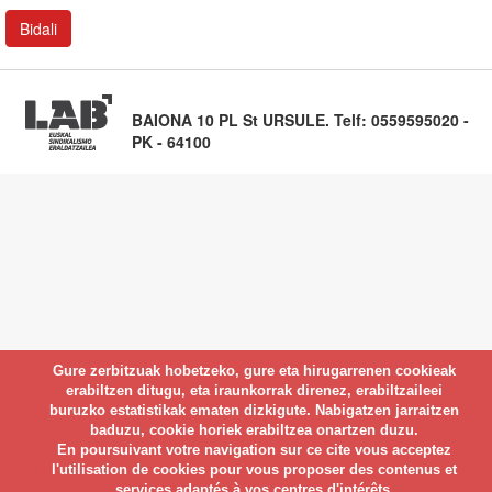
BAIONA 10 PL St URSULE. Telf: 0559595020 -
PK - 64100
Gure zerbitzuak hobetzeko, gure eta hirugarrenen cookieak
erabiltzen ditugu, eta iraunkorrak direnez, erabiltzaileei
buruzko estatistikak ematen dizkigute. Nabigatzen jarraitzen
baduzu, cookie horiek erabiltzea onartzen duzu.
En poursuivant votre navigation sur ce cite vous acceptez
l'utilisation de cookies pour vous proposer des contenus et
services adaptés à vos centres d'intérêts.