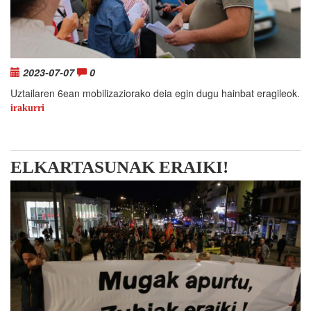
2023-07-07
0
Uztailaren 6ean mobilizaziorako deia egin dugu hainbat eragileok.
irakurri
ELKARTASUNAK ERAIKI!