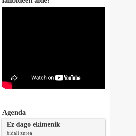
lanbideen alde!
Agenda
Ez dago ekimenik
bidali zurea