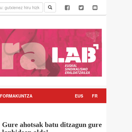
FORMAKUNTZA
EUS
FR
Gure ahotsak batu ditzagun gure