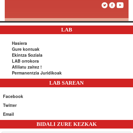
LAB
Hasiera
Gure kontuak
Ekintza Soziala
LAB orrokora
Afiliatu zaitez !
Permanentzia Juridikoak
LAB SAREAN
Facebook
Twitter
Email
BIDALI ZURE KEZKAK