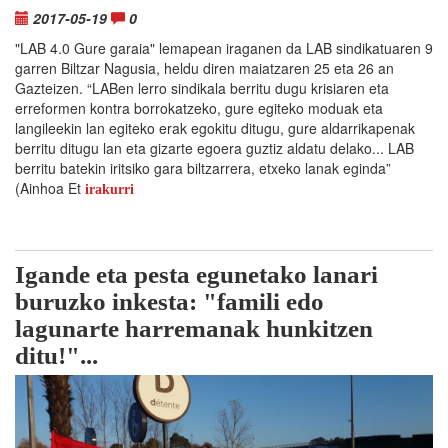
2017-05-19
0
"LAB 4.0 Gure garaia" lemapean iraganen da LAB sindikatuaren 9
garren Biltzar Nagusia, heldu diren maiatzaren 25 eta 26 an
Gazteizen. “LABen lerro sindikala berritu dugu krisiaren eta
erreformen kontra borrokatzeko, gure egiteko moduak eta
langileekin lan egiteko erak egokitu ditugu, gure aldarrikapenak
berritu ditugu lan eta gizarte egoera guztiz aldatu delako... LAB
berritu batekin iritsiko gara biltzarrera, etxeko lanak eginda”
(Ainhoa Et
irakurri
Igande eta pesta egunetako lanari
buruzko inkesta: "famili edo
lagunarte harremanak hunkitzen
ditu!"...