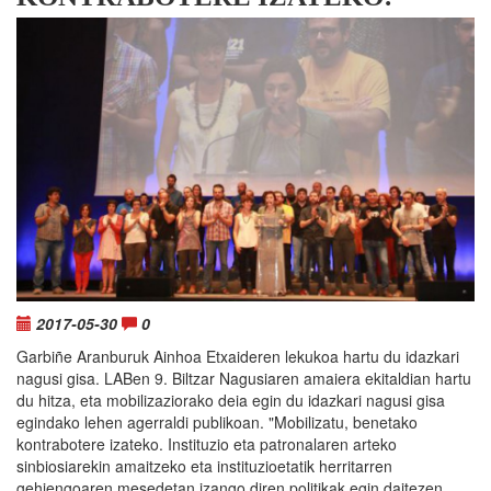
2017-05-30
0
Garbiñe Aranburuk Ainhoa Etxaideren lekukoa hartu du idazkari
nagusi gisa. LABen 9. Biltzar Nagusiaren amaiera ekitaldian hartu
du hitza, eta mobilizaziorako deia egin du idazkari nagusi gisa
egindako lehen agerraldi publikoan. "Mobilizatu, benetako
kontrabotere izateko. Instituzio eta patronalaren arteko
sinbiosiarekin amaitzeko eta instituzioetatik herritarren
gehiengoaren mesedetan izango diren politikak egin daitezen.