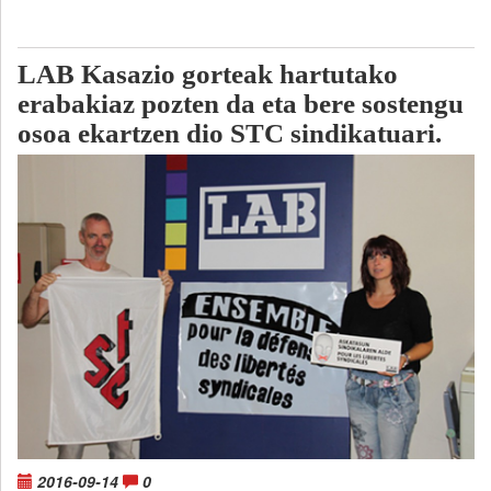
LAB Kasazio gorteak hartutako
erabakiaz pozten da eta bere sostengu
osoa ekartzen dio STC sindikatuari.
2016-09-14
0