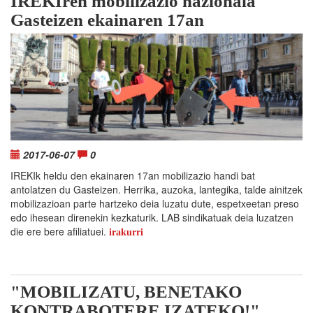
IREKIren mobilizazio nazionala
Gasteizen ekainaren 17an
2017-06-07
0
IREKIk heldu den ekainaren 17an mobilizazio handi bat
antolatzen du Gasteizen. Herrika, auzoka, lantegika, talde ainitzek
mobilizazioan parte hartzeko deia luzatu dute, espetxeetan preso
edo ihesean direnekin kezkaturik. LAB sindikatuak deia luzatzen
die ere bere afiliatuei.
irakurri
"MOBILIZATU, BENETAKO
KONTRABOTERE IZATEKO!"