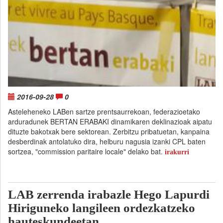
2016-09-28
0
Asteleheneko LABen sartze prentsaurrekoan, federazioetako
arduradunek BERTAN ERABAKI dinamikaren deklinazioak aipatu
dituzte bakotxak bere sektorean. Zerbitzu pribatuetan, kanpaina
desberdinak antolatuko dira, helburu nagusia izanki CPL baten
sortzea, "commission paritaire locale" delako bat.
irakurri
LAB zerrenda irabazle Hego Lapurdi
Hiriguneko langileen ordezkatzeko
hauteskundeetan