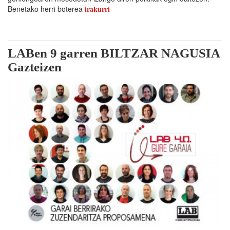
Benetako herri boterea
irakurri
LABen 9 garren BILTZAR NAGUSIA
Gazteizen