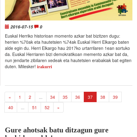
2016-07-15
0
Euskal Herriko historioan momento azkar bat bizitzen dugu:
herrien %70ak eta hautetsien %74ak Euskal Herri Elkargo baten
alde egin du. Herri Elkargo hau 2017ko urtarrilaren 1ean sortuko
da. Euskal Herriaren bizi demokratikoan memento azkar bat da,
nun jendarte zibilaren xedeak eta hautetsien erabakiak bat egiten
duten. Milesker!
irakurri
«
1
2
...
34
35
36
37
38
39
40
...
51
52
»
Gure ahotsak batu ditzagun gure