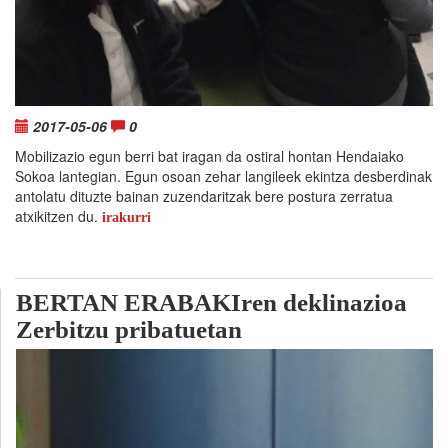
2017-05-06
0
Mobilizazio egun berri bat iragan da ostiral hontan Hendaiako
Sokoa lantegian. Egun osoan zehar langileek ekintza desberdinak
antolatu dituzte bainan zuzendaritzak bere postura zerratua
atxikitzen du.
irakurri
BERTAN ERABAKIren deklinazioa
Zerbitzu pribatuetan