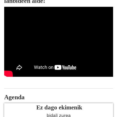
lanbideen alde!
Agenda
Ez dago ekimenik
bidali zurea