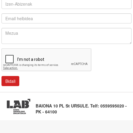
BAIONA 10 PL St URSULE. Telf: 0559595020 -
PK - 64100