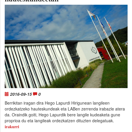
2016-09-15
0
Berrikitan iragan dira Hego Lapurdi Hirigunean langileen
ordezkatzeko hauteskundeak eta LABen zerrenda irabazle atera
da. Oraindik goiti, Hego Lapurdik bere langile kudeaketa gune
proprioa du eta langileak ordezkatzen dituzten delegatuak.
irakurri