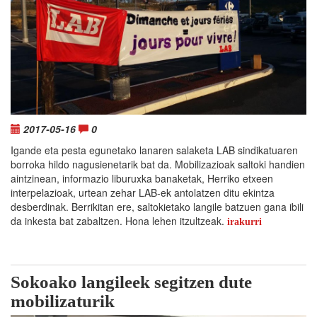
2017-05-16
0
Igande eta pesta egunetako lanaren salaketa LAB sindikatuaren
borroka hildo nagusienetarik bat da. Mobilizazioak saltoki handien
aintzinean, informazio liburuxka banaketak, Herriko etxeen
interpelazioak, urtean zehar LAB-ek antolatzen ditu ekintza
desberdinak. Berrikitan ere, saltokietako langile batzuen gana ibili
da inkesta bat zabaltzen. Hona lehen itzultzeak.
irakurri
Sokoako langileek segitzen dute
mobilizaturik