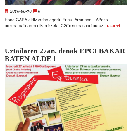
2016-08-16
0
Hona GARA aldizkarian agertu Enaut Aramendi LABeko
bozeramailearen elkarrizketa, CGTren erasoari buruz.
irakurri
Uztailaren 27an, denak EPCI BAKAR
BATEN ALDE !