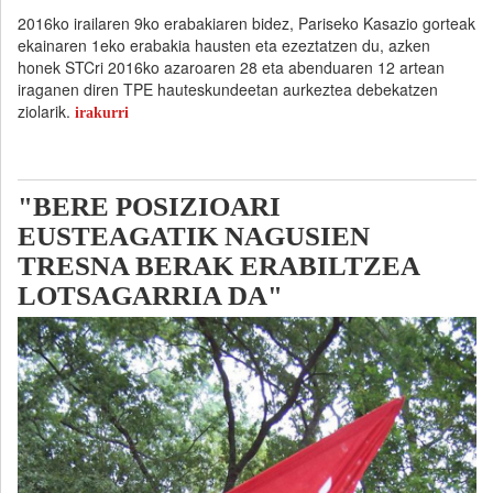
2016ko irailaren 9ko erabakiaren bidez, Pariseko Kasazio gorteak
ekainaren 1eko erabakia hausten eta ezeztatzen du, azken
honek STCri 2016ko azaroaren 28 eta abenduaren 12 artean
iraganen diren TPE hauteskundeetan aurkeztea debekatzen
ziolarik.
irakurri
"BERE POSIZIOARI
EUSTEAGATIK NAGUSIEN
TRESNA BERAK ERABILTZEA
LOTSAGARRIA DA"