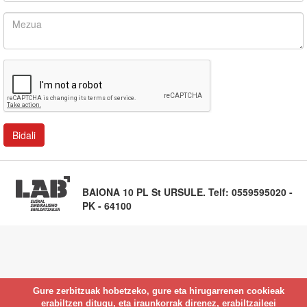
BAIONA 10 PL St URSULE. Telf: 0559595020 -
PK - 64100
Gure zerbitzuak hobetzeko, gure eta hirugarrenen cookieak
erabiltzen ditugu, eta iraunkorrak direnez, erabiltzaileei