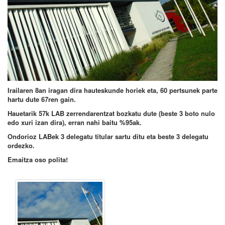
Irailaren 8an iragan dira hauteskunde horiek eta,
60 pertsunek parte
hartu dute 67ren gain
.
Hauetarik 57k LAB zerrendarentzat bozkatu dute
(beste 3 boto nulo
edo xuri izan dira), erran nahi baitu
%95
ak.
Ondorioz LABek 3 delegatu titular sartu ditu eta beste 3 delegatu
ordezko.
Emaitza oso polita!