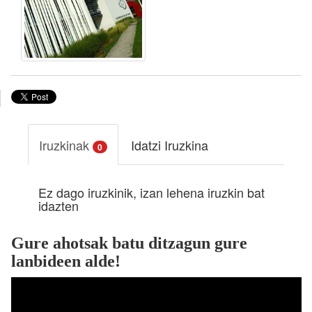
Iruzkinak
Idatzi Iruzkina
0
Ez dago iruzkinik, izan lehena iruzkin bat
idazten
Gure ahotsak batu ditzagun gure
lanbideen alde!