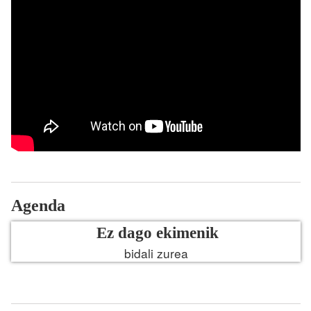
Agenda
Ez dago ekimenik
bidali zurea