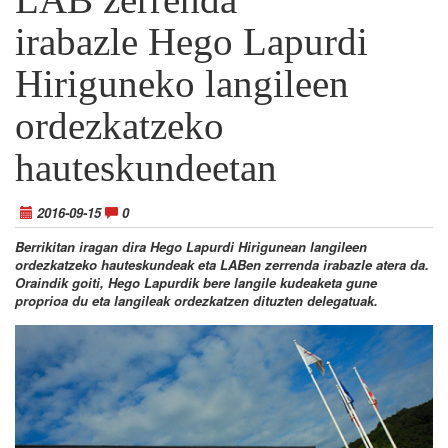
irabazle Hego Lapurdi
Hiriguneko langileen
ordezkatzeko
hauteskundeetan
2016-09-15
0
Berrikitan iragan dira Hego Lapurdi Hirigunean langileen
ordezkatzeko hauteskundeak eta LABen zerrenda irabazle atera da.
Oraindik goiti, Hego Lapurdik bere langile kudeaketa gune
proprioa du eta langileak ordezkatzen dituzten delegatuak.