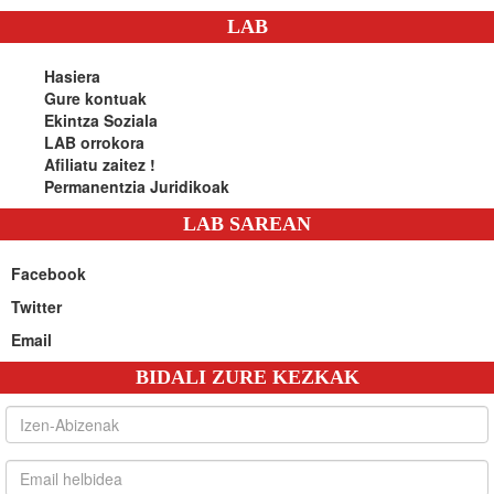
LAB
Hasiera
Gure kontuak
Ekintza Soziala
LAB orrokora
Afiliatu zaitez !
Permanentzia Juridikoak
LAB SAREAN
Facebook
Twitter
Email
BIDALI ZURE KEZKAK