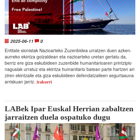
2025-06-11
0
Entitate sionistak Nazioarteko Zuzenbidea urratzen duen azken-
aurreko ekintza goizaldean eta nazioarteko uretan gertatu da,
berriz ere giza eskubideen zuzenbide humanitarioaren printzipio
nagusiak urratuz eta ekintza humanitario batean parte hartzen ari
ziren ekintzaile eta giza eskubideen defendatzaileen segurtasuna
arriskuan jarriz.
irakurri
LABek Ipar Euskal Herrian zabaltzen
jarraitzen duela ospatuko dugu