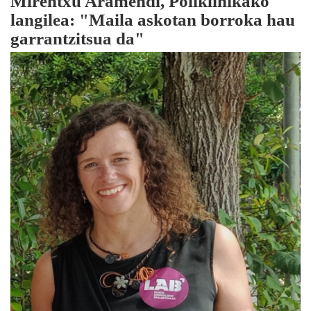
Mirentxu Aramendi, Poliklinikako
langilea: "Maila askotan borroka hau
garrantzitsua da"