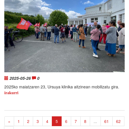
2025-05-26
0
2025ko maiatzaren 23, Ursuya klinika aitzinean mobilizatu gira.
irakurri
«
1
2
3
4
5
6
7
8
...
61
62