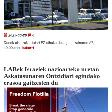
2025-06-26
0
Denok elkarrekin itxiari EZ oihuka dezagun ekainaren 27,
19:00etan.
irakurri
LABek Israelek nazioarteko uretan
Askatasunaren Ontzidiari egindako
erasoa gaitzesten du