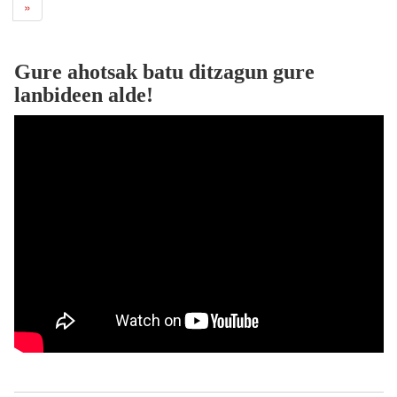
»
Gure ahotsak batu ditzagun gure
lanbideen alde!