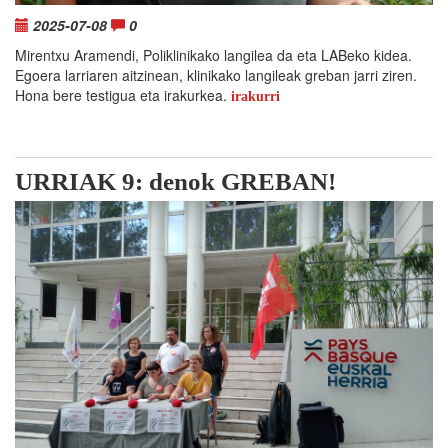
2025-07-08
0
Mirentxu Aramendi, Poliklinikako langilea da eta LABeko kidea.
Egoera larriaren aitzinean, klinikako langileak greban jarri ziren.
Hona bere testigua eta irakurkea.
irakurri
URRIAK 9: denok GREBAN!