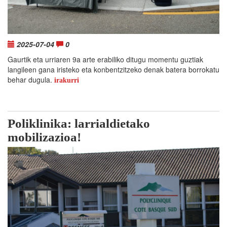
2025-07-04
0
Gaurtik eta urriaren 9a arte erabiliko ditugu momentu guztiak
langileen gana iristeko eta konbentzitzeko denak batera borrokatu
behar dugula.
irakurri
Poliklinika: larrialdietako
mobilizazioa!