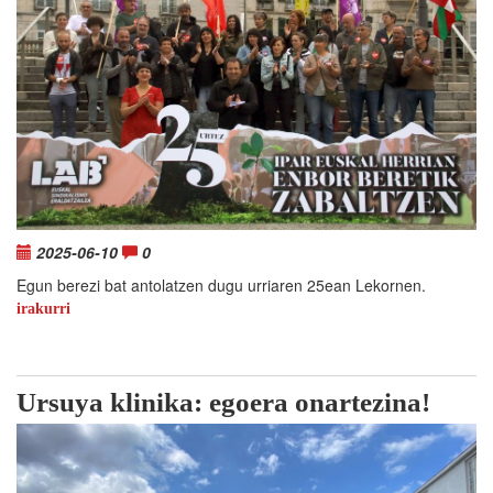
2025-06-10
0
Egun berezi bat antolatzen dugu urriaren 25ean Lekornen.
irakurri
Ursuya klinika: egoera onartezina!