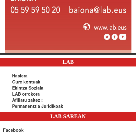
LAB
Hasiera
Gure kontuak
Ekintza Soziala
LAB orrokora
Afiliatu zaitez !
Permanentzia Juridikoak
LAB SAREAN
Facebook