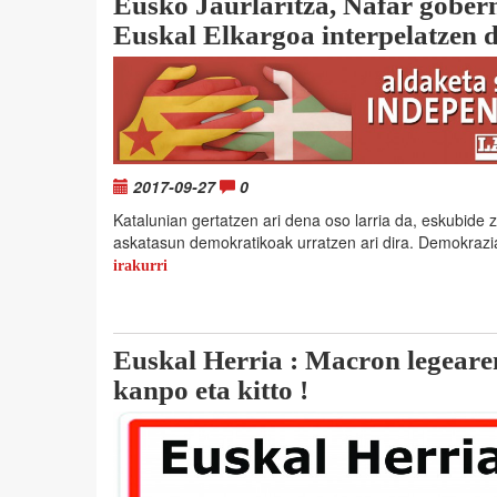
Eusko Jaurlaritza, Nafar gober
Euskal Elkargoa interpelatzen 
2017-09-27
0
Katalunian gertatzen ari dena oso larria da, eskubide zib
askatasun demokratikoak urratzen ari dira. Demokrazi
irakurri
Euskal Herria : Macron legeare
kanpo eta kitto !