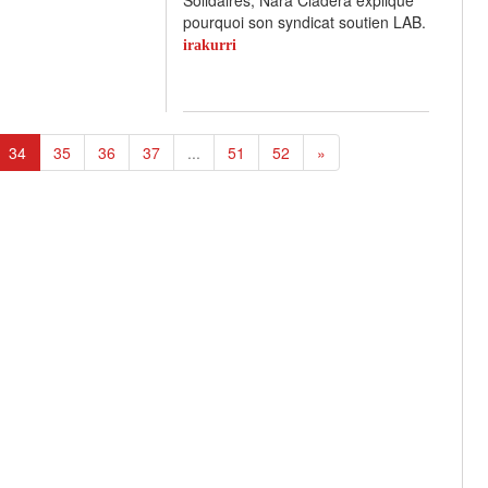
pourquoi son syndicat soutien LAB.
irakurri
34
35
36
37
...
51
52
»