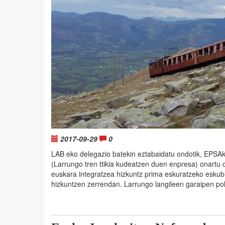
2017-09-29
0
LAB eko delegazio batekin eztabaidatu ondotik, EPSA
(Larrungo tren ttikia kudeatzen duen enpresa) onartu 
euskara integratzea hizkuntz prima eskuratzeko esku
hizkuntzen zerrendan. Larrungo langileen garaipen pol