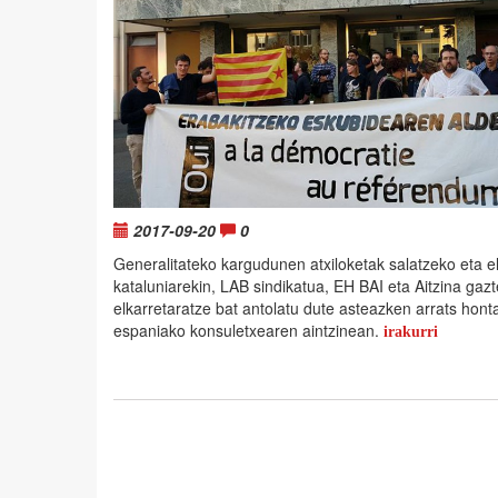
2017-09-20
0
Generalitateko kargudunen atxiloketak salatzeko eta e
kataluniarekin, LAB sindikatua, EH BAI eta Aitzina ga
elkarretaratze bat antolatu dute asteazken arrats hon
espaniako konsuletxearen aintzinean.
irakurri