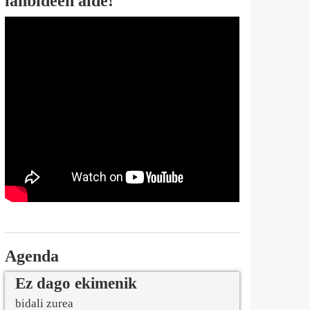
lanbideen alde!
Agenda
Ez dago ekimenik
bidali zurea