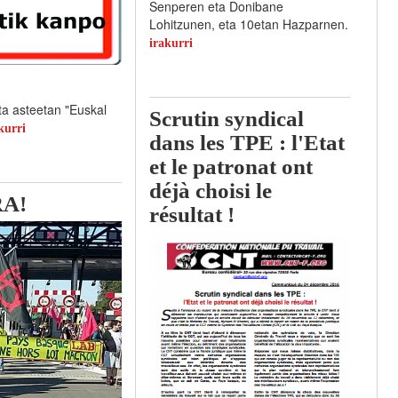
Senperen eta Donibane
Lohitzunen, eta 10etan Hazparnen.
irakurri
ta asteetan "Euskal
Scrutin syndical
kurri
dans les TPE : l'Etat
et le patronat ont
déjà choisi le
A!
résultat !