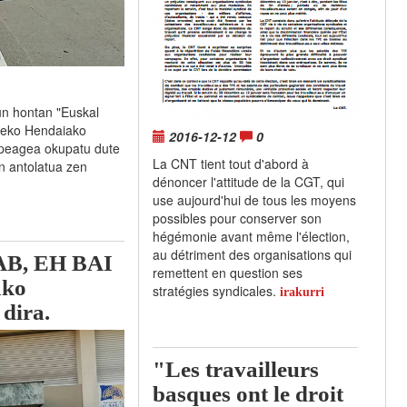
gun hontan "Euskal
tzeko Hendaiako
2016-12-12
0
o peagea okupatu dute
La CNT tient tout d'abord à
n antolatua zen
dénoncer l'attitude de la CGT, qui
use aujourd'hui de tous les moyens
possibles pour conserver son
hégémonie avant même l'élection,
au détriment des organisations qui
LAB, EH BAI
remettent en question ses
ako
stratégies syndicales.
irakurri
 dira.
"Les travailleurs
basques ont le droit