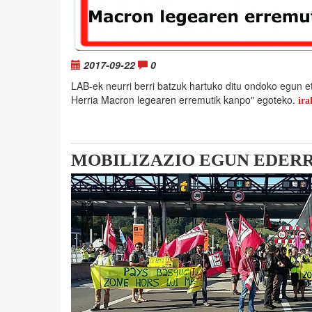
2017-09-22
0
LAB-ek neurri berri batzuk hartuko ditu ondoko egun e
Herria Macron legearen erremutik kanpo" egoteko.
ira
MOBILIZAZIO EGUN EDERR