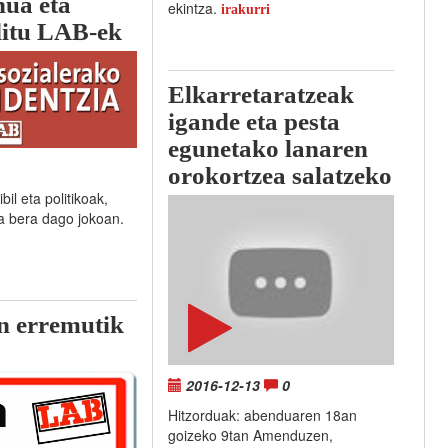
nua eta
ekintza.
irakurri
ditu LAB-ek
Elkarretaratzeak
igande eta pesta
egunetako lanaren
orokortzea salatzeko
il eta politikoak,
a bera dago jokoan.
n erremutik
2016-12-13
0
Hitzorduak: abenduaren 18an
goizeko 9tan Amenduzen,