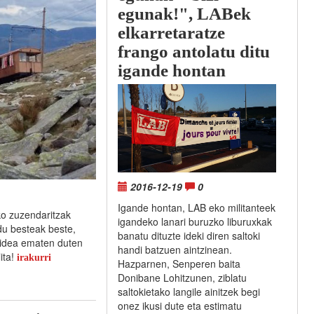
egunak!", LABek
elkarretaratze
frango antolatu ditu
igande hontan
2016-12-19
0
Igande hontan, LAB eko militanteek
ko zuzendaritzak
igandeko lanari buruzko liburuxkak
du besteak beste,
banatu dituzte ideki diren saltoki
bidea ematen duten
handi batzuen aintzinean.
ita!
irakurri
Hazparnen, Senperen baita
Donibane Lohitzunen, ziblatu
saltokietako langile ainitzek begi
onez ikusi dute eta estimatu