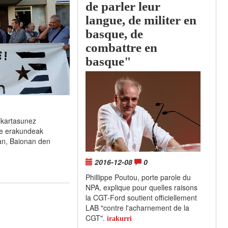
de parler leur
langue, de militer en
basque, de
combattre en
basque"
lkartasunez
zte erakundeak
tan, Baionan den
2016-12-08
0
Phillippe Poutou, porte parole du
NPA, explique pour quelles raisons
la CGT-Ford soutient officiellement
LAB "contre l'acharnement de la
CGT".
irakurri