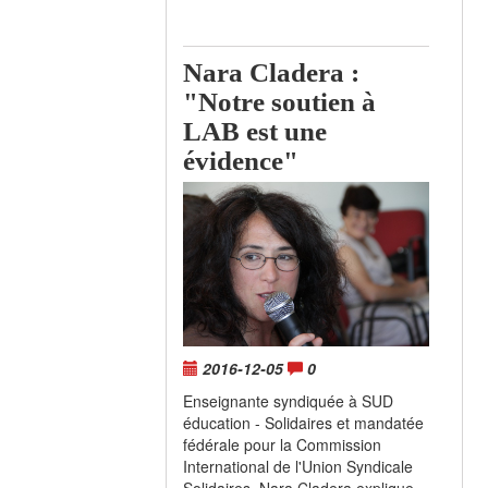
Nara Cladera :
"Notre soutien à
LAB est une
évidence"
2016-12-05
0
Enseignante syndiquée à SUD
éducation - Solidaires et mandatée
fédérale pour la Commission
International de l'Union Syndicale
Solidaires, Nara Cladera explique