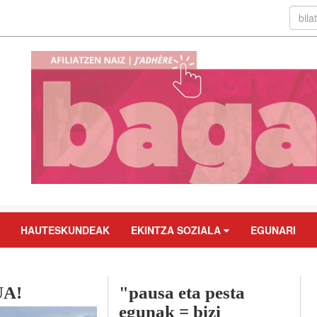
HAUTESKUNDEAK
EKINTZA SOZIALA
EGUNARI
A!
"pausa eta pesta
egunak = bizi