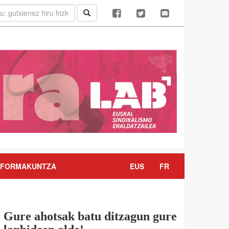
FORMAKUNTZA
EUS
FR
Gure ahotsak batu ditzagun gure