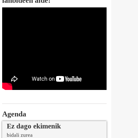
lanbideen alde!
Agenda
Ez dago ekimenik
bidali zurea