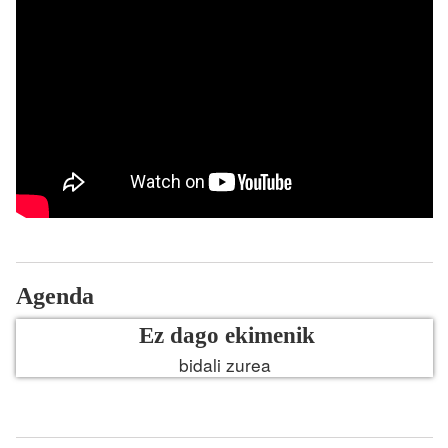
Agenda
Ez dago ekimenik
bidali zurea