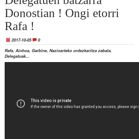
Donostian ! Ongi etorri
Rafa !
2017-10-05
0
Rafa, Ainhoa, Garbine, Nazioarteko ordezkaritza zabala,
Delegatuak...