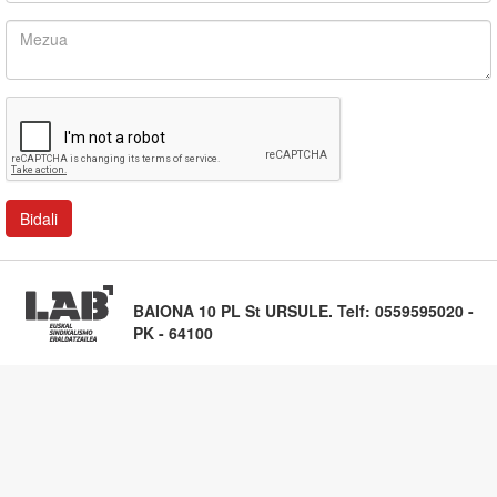
BAIONA 10 PL St URSULE. Telf: 0559595020 -
PK - 64100