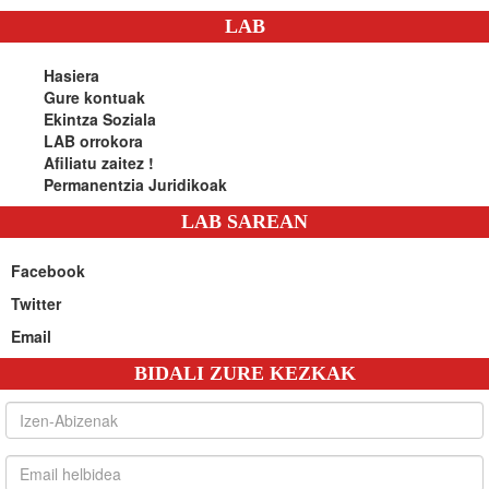
LAB
Hasiera
Gure kontuak
Ekintza Soziala
LAB orrokora
Afiliatu zaitez !
Permanentzia Juridikoak
LAB SAREAN
Facebook
Twitter
Email
BIDALI ZURE KEZKAK