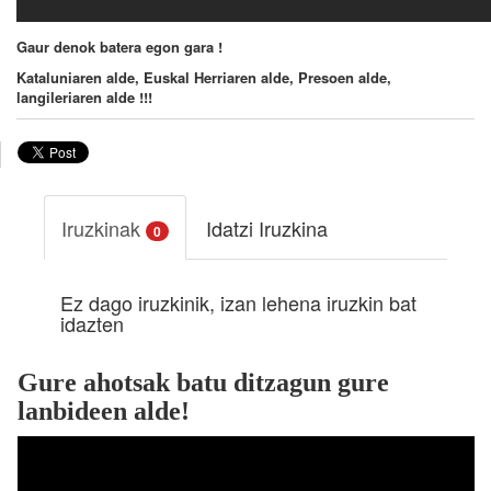
Gaur denok batera egon gara !
Kataluniaren alde, Euskal Herriaren alde, Presoen alde,
langileriaren alde !!!
Iruzkinak
Idatzi Iruzkina
0
Ez dago iruzkinik, izan lehena iruzkin bat
idazten
Gure ahotsak batu ditzagun gure
lanbideen alde!