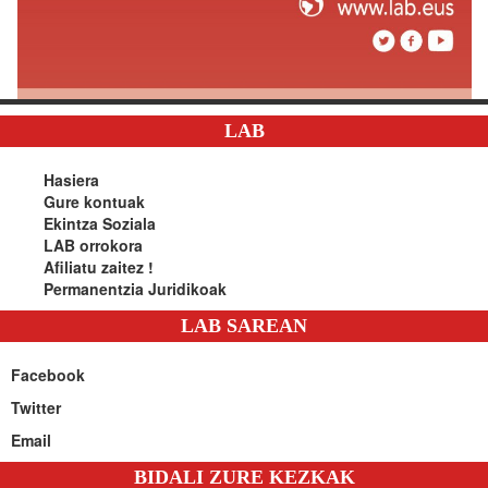
LAB
Hasiera
Gure kontuak
Ekintza Soziala
LAB orrokora
Afiliatu zaitez !
Permanentzia Juridikoak
LAB SAREAN
Facebook
Twitter
Email
BIDALI ZURE KEZKAK