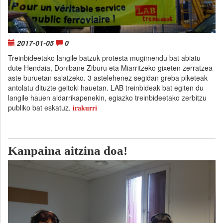
2017-01-05
0
Treinbideetako langile batzuk protesta mugimendu bat abiatu
dute Hendaia, Donibane Ziburu eta Miarritzeko gixeten zerratzea
aste buruetan salatzeko. 3 astelehenez segidan greba piketeak
antolatu dituzte geltoki hauetan. LAB treinbideak bat egiten du
langile hauen aldarrikapenekin, egiazko treinbideetako zerbitzu
publiko bat eskatuz.
irakurri
Kanpaina aitzina doa!