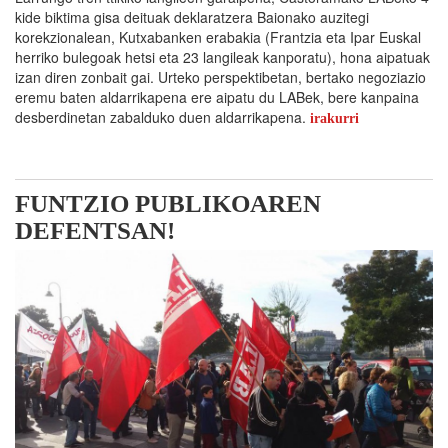
kide biktima gisa deituak deklaratzera Baionako auzitegi
korekzionalean, Kutxabanken erabakia (Frantzia eta Ipar Euskal
herriko bulegoak hetsi eta 23 langileak kanporatu), hona aipatuak
izan diren zonbait gai. Urteko perspektibetan, bertako negoziazio
eremu baten aldarrikapena ere aipatu du LABek, bere kanpaina
desberdinetan zabalduko duen aldarrikapena.
irakurri
FUNTZIO PUBLIKOAREN
DEFENTSAN!