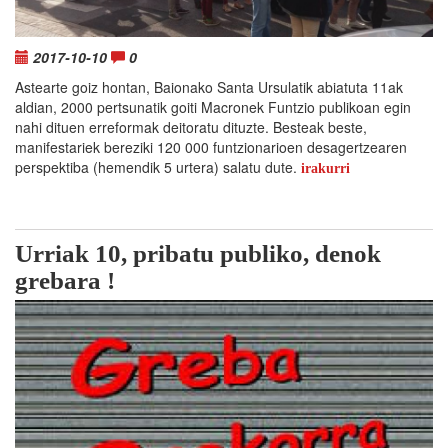
2017-10-10
0
Astearte goiz hontan, Baionako Santa Ursulatik abiatuta 11ak
aldian, 2000 pertsunatik goiti Macronek Funtzio publikoan egin
nahi dituen erreformak deitoratu dituzte. Besteak beste,
manifestariek bereziki 120 000 funtzionarioen desagertzearen
perspektiba (hemendik 5 urtera) salatu dute.
irakurri
Urriak 10, pribatu publiko, denok
grebara !