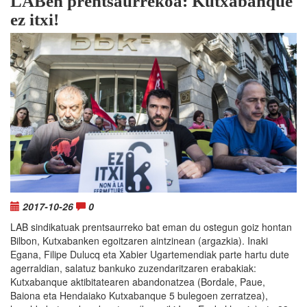
LABen prentsaurrekoa: Kutxabanque
ez itxi!
2017-10-26
0
LAB sindikatuak prentsaurreko bat eman du ostegun goiz hontan
Bilbon, Kutxabanken egoitzaren aintzinean (argazkia). Inaki
Egana, Filipe Dulucq eta Xabier Ugartemendiak parte hartu dute
agerraldian, salatuz bankuko zuzendaritzaren erabakiak:
Kutxabanque aktibitatearen abandonatzea (Bordale, Paue,
Baiona eta Hendaiako Kutxabanque 5 bulegoen zerratzea),