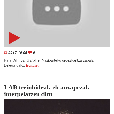
2017-10-05
0
Rafa, Ainhoa, Garbine, Nazioarteko ordezkaritza zabala,
Delegatuak...
irakurri
LAB treinbideak-ek auzapezak
interpelatzen ditu