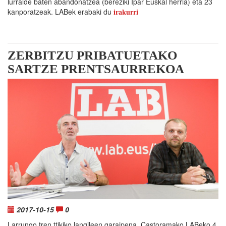
lurralde baten abandonatzea (bereziki Ipar Euskal herria) eta 23
kanporatzeak. LABek erabaki du
irakurri
ZERBITZU PRIBATUETAKO
SARTZE PRENTSAURREKOA
2017-10-15
0
Larrungo tren ttikiko langileen garaipena, Castoramako LABeko 4