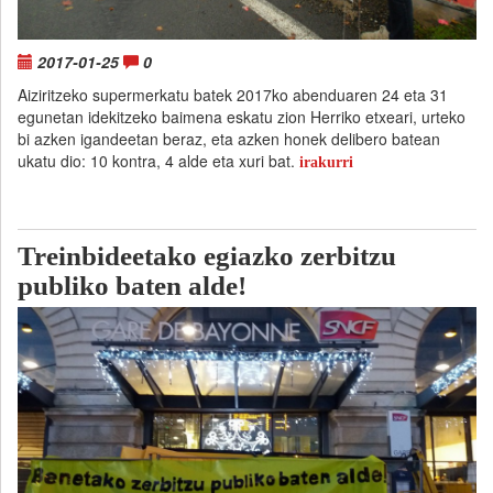
2017-01-25
0
Aiziritzeko supermerkatu batek 2017ko abenduaren 24 eta 31
egunetan idekitzeko baimena eskatu zion Herriko etxeari, urteko
bi azken igandeetan beraz, eta azken honek delibero batean
ukatu dio: 10 kontra, 4 alde eta xuri bat.
irakurri
Treinbideetako egiazko zerbitzu
publiko baten alde!