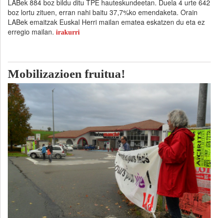
LABek 884 boz bildu ditu TPE hauteskundeetan. Duela 4 urte 642
boz lortu zituen, erran nahi baitu 37,7%ko emendaketa. Orain
LABek emaitzak Euskal Herri mailan ematea eskatzen du eta ez
erregio mailan.
irakurri
Mobilizazioen fruitua!