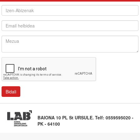
BAIONA 10 PL St URSULE. Telf: 0559595020 -
PK - 64100