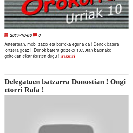
2017-10-06
0
Asteartean, mobilizazio eta borroka eguna da ! Denok batera
lortzera goaz !! Denok batera goizeko 10.30tan baionako
geltokian elkar ikusten dugu !
irakurri
Delegatuen batzarra Donostian ! Ongi
etorri Rafa !