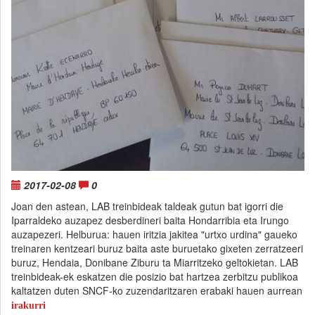
2017-02-08
0
Joan den astean, LAB treinbideak taldeak gutun bat igorri die
Iparraldeko auzapez desberdineri baita Hondarribia eta Irungo
auzapezeri. Helburua: hauen iritzia jakitea "urtxo urdina" gaueko
treinaren kentzeari buruz baita aste buruetako gixeten zerratzeeri
buruz, Hendaia, Donibane Ziburu ta Miarritzeko geltokietan. LAB
treinbideak-ek eskatzen die posizio bat hartzea zerbitzu publikoa
kaltatzen duten SNCF-ko zuzendaritzaren erabaki hauen aurrean
irakurri