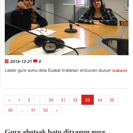
2016-12-21
0
Laster gure soinu deia Euskal Irratietan entzunen duzue!
irakurri
«
1
2
...
30
31
32
33
34
35
36
...
51
52
»
Gure ahotsak batu ditzagun gure