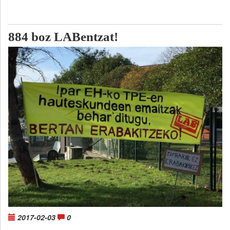
884 boz LABentzat!
2017-02-03
0