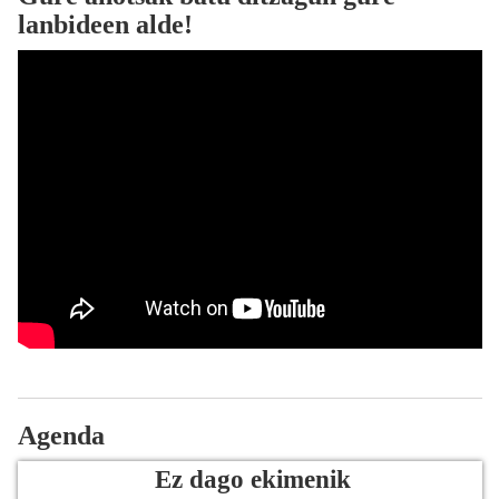
lanbideen alde!
Agenda
Ez dago ekimenik