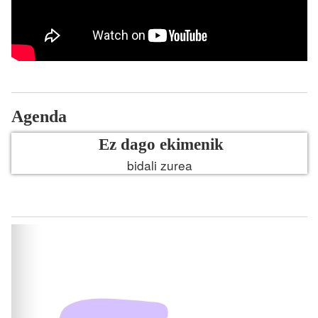
Agenda
Ez dago ekimenik
bidali zurea