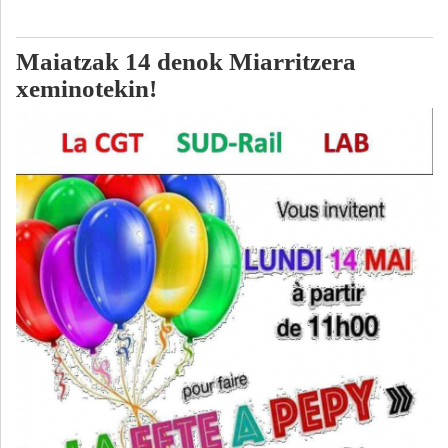
Maiatzak 14 denok Miarritzera
xeminotekin!