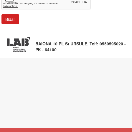
BAIONA 10 PL St URSULE. Telf: 0559595020 -
PK - 64100