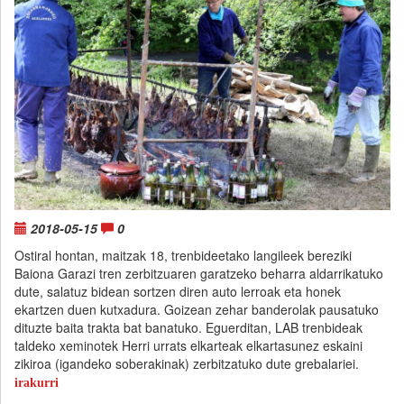
2018-05-15
0
Ostiral hontan, maitzak 18, trenbideetako langileek bereziki
Baiona Garazi tren zerbitzuaren garatzeko beharra aldarrikatuko
dute, salatuz bidean sortzen diren auto lerroak eta honek
ekartzen duen kutxadura. Goizean zehar banderolak pausatuko
dituzte baita trakta bat banatuko. Eguerditan, LAB trenbideak
taldeko xeminotek Herri urrats elkarteak elkartasunez eskaini
zikiroa (igandeko soberakinak) zerbitzatuko dute grebalariei.
irakurri