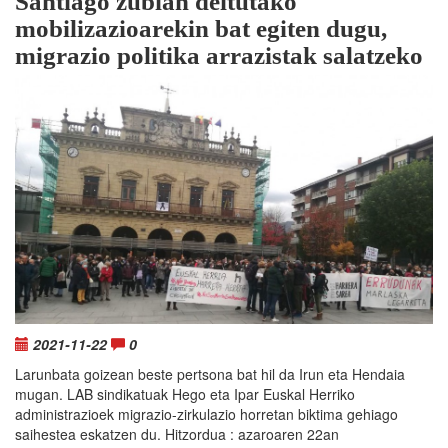
Santiago zubian deitutako
mobilizazioarekin bat egiten dugu,
migrazio politika arrazistak salatzeko
2021-11-22
0
Larunbata goizean beste pertsona bat hil da Irun eta Hendaia
mugan. LAB sindikatuak Hego eta Ipar Euskal Herriko
administrazioek migrazio-zirkulazio horretan biktima gehiago
saihestea eskatzen du. Hitzordua : azaroaren 22an