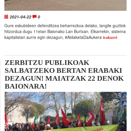
2021-04-22
0
Gure eskubideen defenditzea beharrezkoa delako, langile guztiok
hitzordua dugu 11etan Baionako Lan Burtxan. Elkarrekin, sistema
kapitalistari aurre egin dezagun, #AldaketaDaAukera
irakurri
ZERBITZU PUBLIKOAK
SALBATZEKO BERTAN ERABAKI
DEZAGUN! MAIATZAK 22 DENOK
BAIONARA!