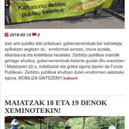
2018-05-15
0
Izan arlo publiko edo pribatuan, gobernamenduak ber estrategia
aplikatzen segitzen du : erreformak sortzen, lotura soziala,
elkartasuna eta kolektiboa hausteko. Zerbitzu publikoa oraindik
gehiago ahulduz, gobernamenduak biztanle guziak ditu erasotzen
! Maiatzaren 22 a, mobilizazio eta greba eguna izanen da Funzio
Publikoan. Zerbitzu publikoa ahultzen duten erreformen salatzeko
eguna. MOBILIZA GAITEZEN!!!
irakurri
MAIATZAK 18 ETA 19 DENOK
XEMINOTEKIN!