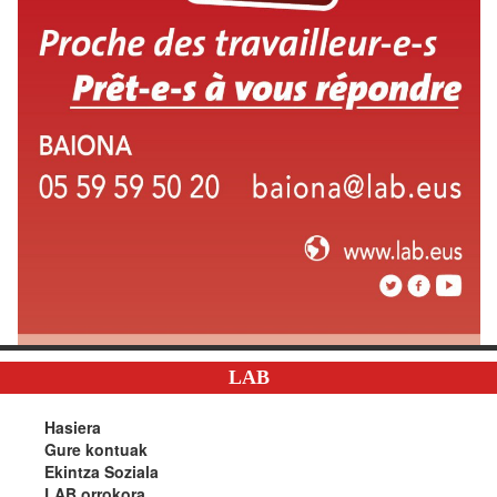
LAB
Hasiera
Gure kontuak
Ekintza Soziala
LAB orrokora