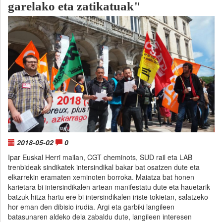
garelako eta zatikatuak"
2018-05-02
0
Ipar Euskal Herri mailan, CGT cheminots, SUD rail eta LAB
trenbideak sindikatek intersindikal bakar bat osatzen dute eta
elkarrekin eramaten xeminoten borroka. Maiatza bat honen
karietara bi intersindikalen artean manifestatu dute eta hauetarik
batzuk hitza hartu ere bi intersindikalen iriste tokietan, salatzeko
hor eman den dibisio irudia. Argi eta garbiki langileen
batasunaren aldeko deia zabaldu dute, langileen interesen