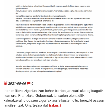
2021-08-06
0
Inor ez liteke zigortua izan behar txertoa jartzeari uko egiteagatik.
Izan ere, Frantziako Gobernuak lansarien etenalditik
kaleratzeraino doazen zigorrak aurreikusten ditu, bereziki osasun-
langileentzat. Onartezina da!
irakurri