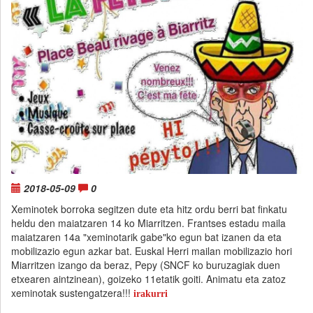
2018-05-09
0
Xeminotek borroka segitzen dute eta hitz ordu berri bat finkatu
heldu den maiatzaren 14 ko Miarritzen. Frantses estadu maila
maiatzaren 14a "xeminotarik gabe"ko egun bat izanen da eta
mobilizazio egun azkar bat. Euskal Herri mailan mobilizazio hori
Miarritzen izango da beraz, Pepy (SNCF ko buruzagiak duen
etxearen aintzinean), goizeko 11etatik goiti. Animatu eta zatoz
xeminotak sustengatzera!!!
irakurri