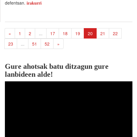
defentsan.
irakurri
«
1
2
...
17
18
19
20
21
22
23
...
51
52
»
Gure ahotsak batu ditzagun gure
lanbideen alde!