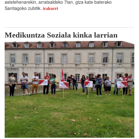
astelehenarekin, arratsaldeko 7tan, giza kate baterako
Santiagoko zubitik.
irakurri
Medikuntza Soziala kinka larrian