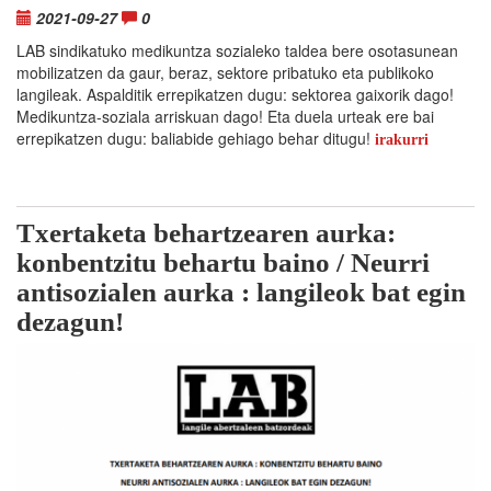
2021-09-27
0
LAB sindikatuko medikuntza sozialeko taldea bere osotasunean
mobilizatzen da gaur, beraz, sektore pribatuko eta publikoko
langileak. Aspalditik errepikatzen dugu: sektorea gaixorik dago!
Medikuntza-soziala arriskuan dago! Eta duela urteak ere bai
errepikatzen dugu: baliabide gehiago behar ditugu!
irakurri
Txertaketa behartzearen aurka:
konbentzitu behartu baino / Neurri
antisozialen aurka : langileok bat egin
dezagun!