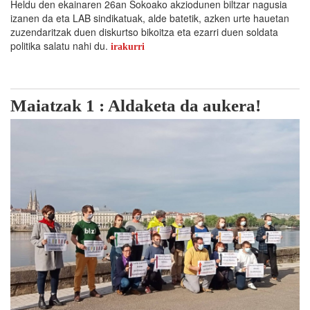
Heldu den ekainaren 26an Sokoako akziodunen biltzar nagusia
izanen da eta LAB sindikatuak, alde batetik, azken urte hauetan
zuzendaritzak duen diskurtso bikoitza eta ezarri duen soldata
politika salatu nahi du.
irakurri
Maiatzak 1 : Aldaketa da aukera!