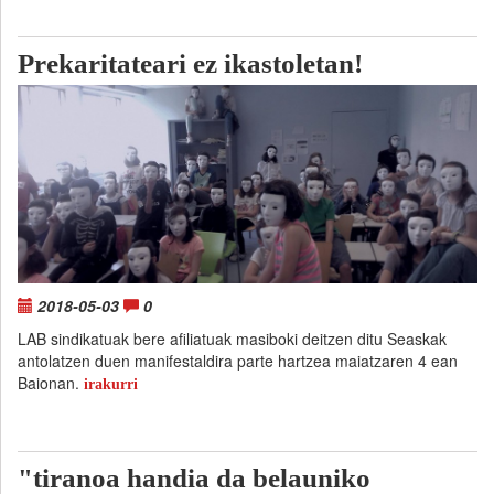
Prekaritateari ez ikastoletan!
2018-05-03
0
LAB sindikatuak bere afiliatuak masiboki deitzen ditu Seaskak
antolatzen duen manifestaldira parte hartzea maiatzaren 4 ean
Baionan.
irakurri
"tiranoa handia da belauniko