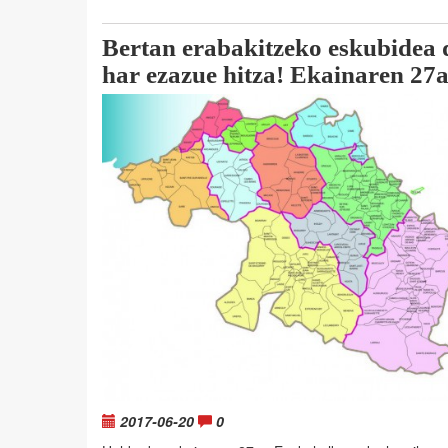
Bertan erabakitzeko eskubidea d
har ezazue hitza! Ekainaren 27
2017-06-20
0