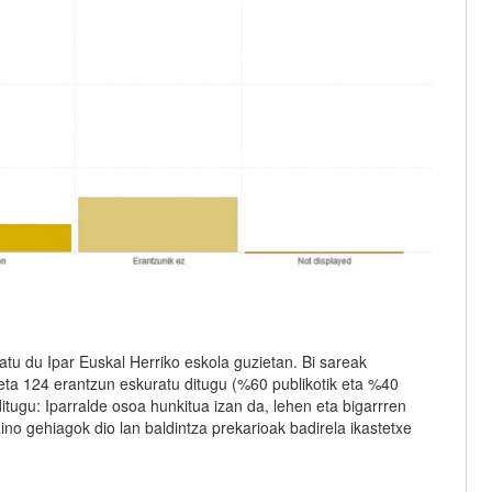
atu du Ipar Euskal Herriko eskola guzietan. Bi sareak
 eta 124 erantzun eskuratu ditugu (%60 publikotik eta %40
ditugu: Iparralde osoa hunkitua izan da, lehen eta bigarrren
no gehiagok dio lan baldintza prekarioak badirela ikastetxe