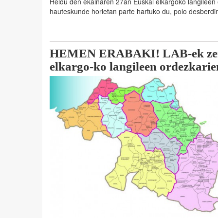
Heldu den ekainaren 27an Euskal elkargoko langileen 
hauteskunde horietan parte hartuko du, polo desberdi
HEMEN ERABAKI! LAB-ek zerre
elkargo-ko langileen ordezkari