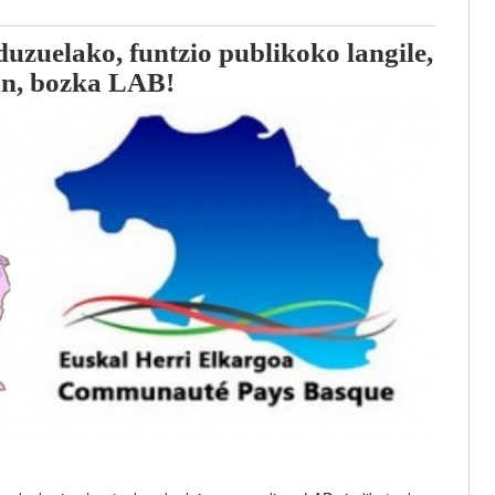
uzuelako, funtzio publikoko langile,
an, bozka LAB!