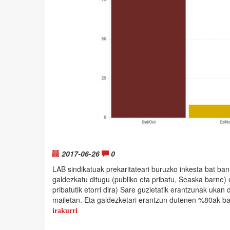
2017-06-26
0
LAB sindikatuak prekaritateari buruzko inkesta bat ban
galdezkatu ditugu (publiko eta pribatu, Seaska barne)
pribatutik etorri dira) Sare guzietatik erantzunak ukan 
mailetan. Eta galdezketari erantzun dutenen %80ak bai
irakurri