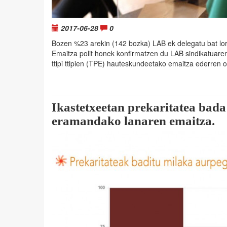
2017-06-28
0
Bozen %23 arekin (142 bozka) LAB ek delegatu bat lor
Emaitza polit honek konfirmatzen du LAB sindikatuaren
ttipi ttipien (TPE) hauteskundeetako emaitza ederren 
Ikastetxeetan prekaritatea ba
eramandako lanaren emaitza.