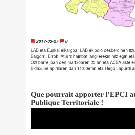
2017-03-27
0
LAB eta Euskal elkargoa: LAB ek polo desberdinen itzu
Baigorri, Errobi Aturri: hainbat langilerekin hitz egin 
Oztibarre joan den martxoaren 23 an eta ACBA asteleh
Bidaxune apirilaren 3an 11:00etan eta Hego Lapurdi a
Que pourrait apporter l'EPCI au
Publique Territoriale !