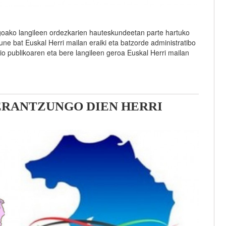
goako langileen ordezkarien hauteskundeetan parte hartuko
ne bat Euskal Herri mailan eraiki eta batzorde administratibo
zio publikoaren eta bere langileen geroa Euskal Herri mailan
ERANTZUNGO DIEN HERRI