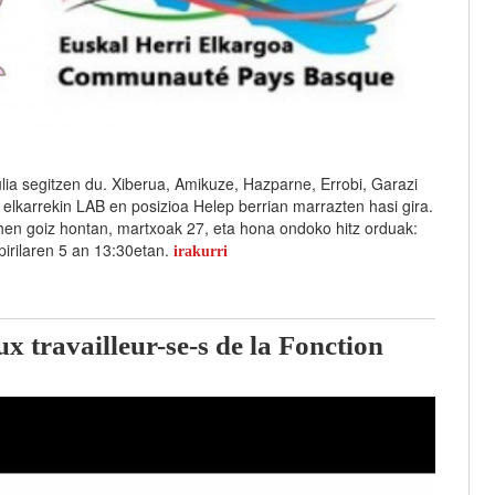
lia segitzen du. Xiberua, Amikuze, Hazparne, Errobi, Garazi
eta elkarrekin LAB en posizioa Helep berrian marrazten hasi gira.
en goiz hontan, martxoak 27, eta hona ondoko hitz orduak:
pirilaren 5 an 13:30etan.
irakurri
x travailleur-se-s de la Fonction