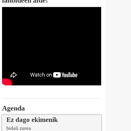
lanbideen alde!
Agenda
Ez dago ekimenik
bidali zurea