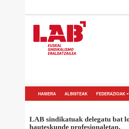
HASIERA
ALBISTEAK
FEDERAZIOAK
LAB sindikatuak delegatu bat l
hauteskunde profesionaletan.