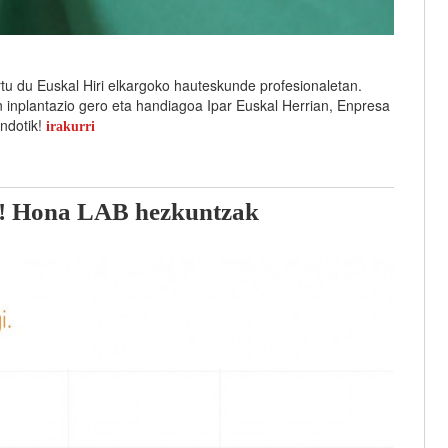
tu du Euskal Hiri elkargoko hauteskunde profesionaletan.
 inplantazio gero eta handiagoa Ipar Euskal Herrian, Enpresa
ondotik!
irakurri
da! Hona LAB hezkuntzak