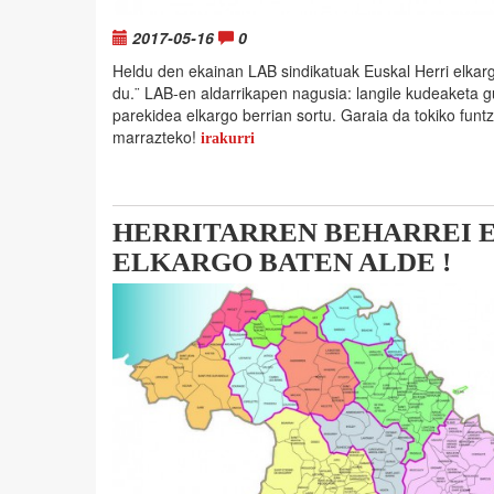
2017-05-16
0
Heldu den ekainan LAB sindikatuak Euskal Herri elkar
du.¨ LAB-en aldarrikapen nagusia: langile kudeaketa gu
parekidea elkargo berrian sortu. Garaia da tokiko funt
marrazteko!
irakurri
HERRITARREN BEHARREI 
ELKARGO BATEN ALDE !