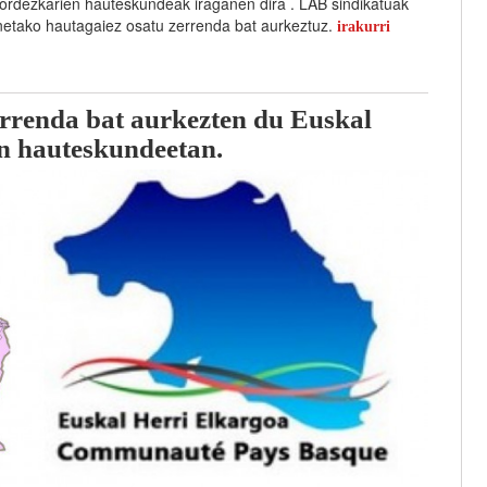
ordezkarien hauteskundeak iraganen dira . LAB sindikatuak
netako hautagaiez osatu zerrenda bat aurkeztuz.
irakurri
nda bat aurkezten du Euskal
en hauteskundeetan.