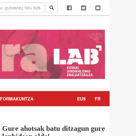
FORMAKUNTZA
EUS
FR
Gure ahotsak batu ditzagun gure