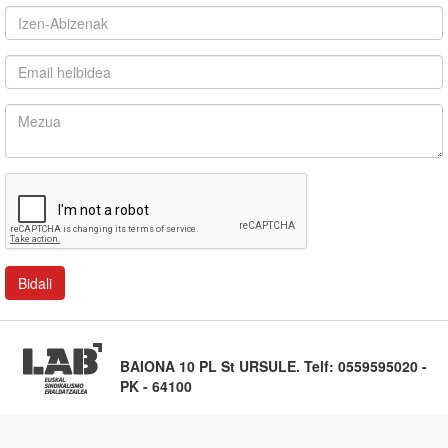
BAIONA 10 PL St URSULE. Telf: 0559595020 -
PK - 64100