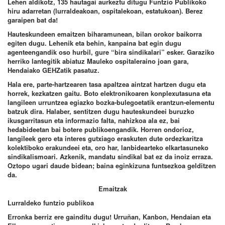
Lehen aldikotz, 135 hautagai aurkeztu ditugu Funtzio Publikoko
hiru adarretan (lurraldeakoan, ospitalekoan, estatukoan). Berez
garaipen bat da!
Hauteskundeen emaitzen biharamunean, bilan orokor baikorra
egiten dugu. Lehenik eta behin, kanpaina bat egin dugu
agenteengandik oso hurbil, gure “bira sindikalari” esker. Garaziko
herriko lantegitik abiatuz Mauleko ospitaleraino joan gara,
Hendaiako GEHZatik pasatuz.
Hala ere, parte-hartzearen tasa apaltzea aintzat hartzen dugu eta
horrek, kezkatzen gaitu. Boto elektronikoaren konplexutasuna eta
langileen urruntzea egiazko bozka-bulegoetatik erantzun-elementu
batzuk dira. Halaber, sentitzen dugu hauteskundeei buruzko
ikusgarritasun eta informazio falta, nahizkoa ala ez, bai
hedabideetan bai botere publikoengandik. Horren ondorioz,
langileek gero eta interes gutxiago eraskuten dute ordezkaritza
kolektiboko erakundeei eta, oro har, lanbidearteko elkartasuneko
sindikalismoari. Azkenik, mandatu sindikal bat ez da inoiz erraza.
Oztopo ugari daude bidean; baina eginkizuna funtsezkoa gelditzen
da.
Emaitzak
Lurraldeko funtzio publikoa
Erronka berriz ere gainditu dugu! Urruñan, Kanbon, Hendaian eta