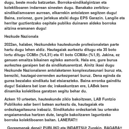
dugu, beste modu batzuetan. Borroka-sindikalgintzan eta
kolektiboaren indarrean sinesten dugu. Banakako zerbitzu-
sindikalismoaren aurrean, elkarrekin antolatzen segitzen dugu!
Baina, zorionez, gure jarlekua atxiki dugu EPS Garazin. Langile eta
herritar guztientzako ospitale publiko duinaren aldeko borroka
aitzina eramanen dugu!
Hezkude Nazionala
2022an, halaber, Hezkundeko hauteskunde profesionaletan parte
hartu dugu lehen aldiz. Hautagaiak aurkeztu ditugu eta 35 boto
lortu ditugu CCMIn (%4,31) eta 41 boto CCMAn (%1,9). Jakina, ez
genuen emaitza bikainen egiteko asmorik. Hala ere, gure burua
aurkeztea garaipen bat da sindikatuarentzat. Ainitz ikasi dugu
Hezkunde Nazionalaren antolaketaren konplexutasunari buruz eta,
bereziki, hautagai-zerrenden aurkezpenari buruz. Dena eginda da
gurea bezalako sindikatu bat etsiarazteko. Baina erronka gainditu
dugu! Saiakera bat izan da; irakaskuntzan ere, LABek bere
dinamika kolektiboa garatzen segitu behar du.
Azken 10 urteetan, hauteskunde ziklo bakoitzean, LAB Funtzio
Publikoko adar berri batean aurkeztu da, hautagaiak eta
ordezkagaitasuna irabaziz. Sindikatuko ordezkariek lau urterako
engaiamendua hartzen dute, langile bakoitzaren laguntzeko
borroka kolektiboaren baitan. LANERAT!!
Goresmenak denei! PUBLIKO eta INDARTSU!
Zurekin, BAGARA!!