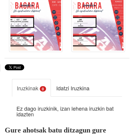
Iruzkinak
Idatzi Iruzkina
0
Ez dago iruzkinik, izan lehena iruzkin bat
idazten
Gure ahotsak batu ditzagun gure