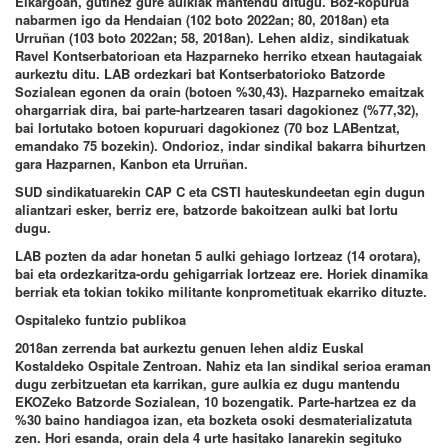
Elkargoan, gutinez gure aulkiak mantendu ditugu. Boz-kopurua
nabarmen igo da Hendaian (102 boto 2022an; 80, 2018an) eta
Urruñan (103 boto 2022an; 58, 2018an). Lehen aldiz, sindikatuak
Ravel Kontserbatorioan eta Hazparneko herriko etxean hautagaiak
aurkeztu ditu. LAB ordezkari bat Kontserbatorioko Batzorde
Sozialean egonen da orain (botoen %30,43). Hazparneko emaitzak
ohargarriak dira, bai parte-hartzearen tasari dagokionez (%77,32),
bai lortutako botoen kopuruari dagokionez (70 boz LABentzat,
emandako 75 bozekin). Ondorioz, indar sindikal bakarra bihurtzen
gara Hazparnen, Kanbon eta Urruñan.
SUD sindikatuarekin CAP C eta CSTI hauteskundeetan egin dugun
aliantzari esker, berriz ere, batzorde bakoitzean aulki bat lortu
dugu.
LAB pozten da adar honetan 5 aulki gehiago lortzeaz (14 orotara),
bai eta ordezkaritza-ordu gehigarriak lortzeaz ere. Horiek dinamika
berriak eta tokian tokiko militante konprometituak ekarriko dituzte.
Ospitaleko funtzio publikoa
2018an zerrenda bat aurkeztu genuen lehen aldiz Euskal
Kostaldeko Ospitale Zentroan. Nahiz eta lan sindikal serioa eraman
dugu zerbitzuetan eta karrikan, gure aulkia ez dugu mantendu
EKOZeko Batzorde Sozialean, 10 bozengatik. Parte-hartzea ez da
%30 baino handiagoa izan, eta bozketa osoki desmaterializatuta
zen. Hori esanda, orain dela 4 urte hasitako lanarekin segituko