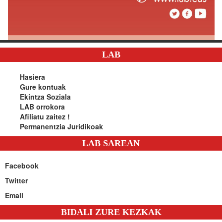
LAB
Hasiera
Gure kontuak
Ekintza Soziala
LAB orrokora
Afiliatu zaitez !
Permanentzia Juridikoak
LAB SAREAN
Facebook
Twitter
Email
BIDALI ZURE KEZKAK