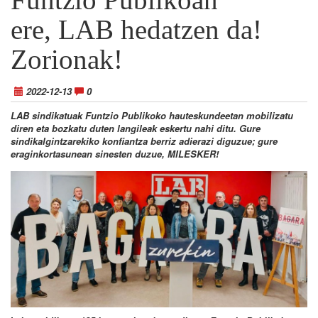
ere, LAB hedatzen da!
Zorionak!
2022-12-13
0
LAB sindikatuak Funtzio Publikoko hauteskundeetan mobilizatu
diren eta bozkatu duten langileak eskertu nahi ditu. Gure
sindikalgintzarekiko konfiantza berriz adierazi diguzue; gure
eraginkortasunean sinesten duzue, MILESKER!