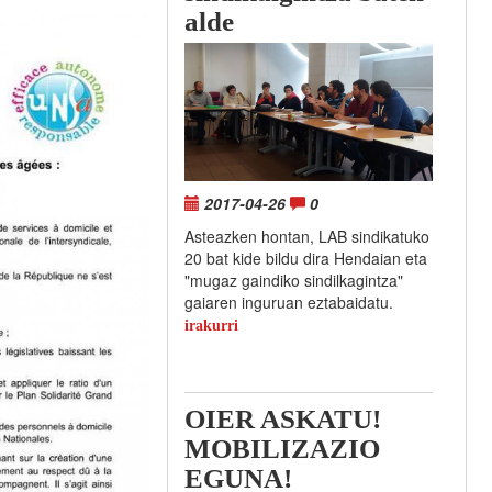
alde
2017-04-26
0
Asteazken hontan, LAB sindikatuko
20 bat kide bildu dira Hendaian eta
"mugaz gaindiko sindilkagintza"
gaiaren inguruan eztabaidatu.
irakurri
OIER ASKATU!
MOBILIZAZIO
EGUNA!