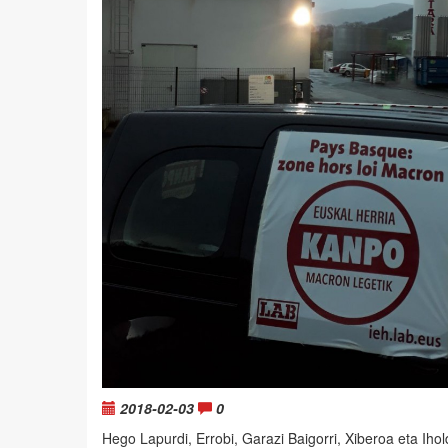
2018-02-03
0
Hego Lapurdi, Errobi, Garazi Baigorri, Xiberoa eta Ihol