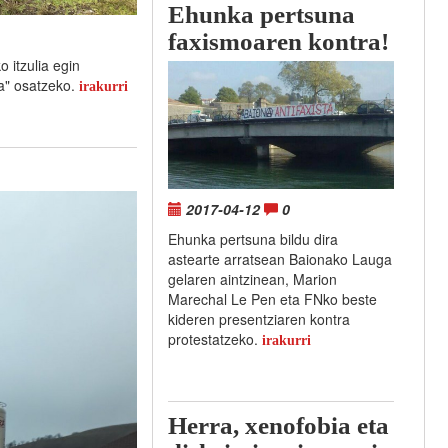
Ehunka pertsuna
faxismoaren kontra!
 itzulia egin
la" osatzeko.
irakurri
2017-04-12
0
Ehunka pertsuna bildu dira
astearte arratsean Baionako Lauga
gelaren aintzinean, Marion
Marechal Le Pen eta FNko beste
kideren presentziaren kontra
protestatzeko.
irakurri
Herra, xenofobia eta