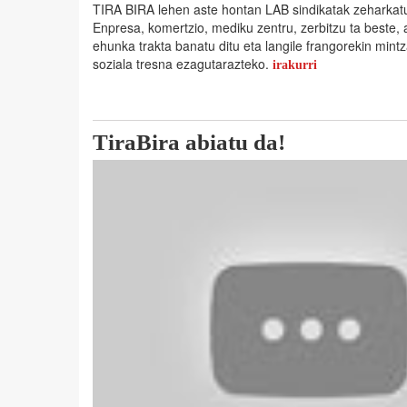
TIRA BIRA lehen aste hontan LAB sindikatak zeharkatu
Enpresa, komertzio, mediku zentru, zerbitzu ta beste, 
ehunka trakta banatu ditu eta langile frangorekin mint
soziala tresna ezagutarazteko.
irakurri
TiraBira abiatu da!