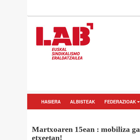
HASIERA
ALBISTEAK
FEDERAZIOAK
Martxoaren 15ean : mobiliza ga
etxeetan!