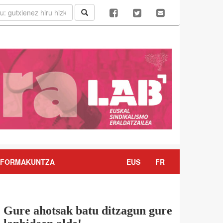
FORMAKUNTZA
EUS
FR
Gure ahotsak batu ditzagun gure