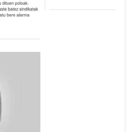
 dituen poloak.
aste batez sindikatak
zatu bere alarma