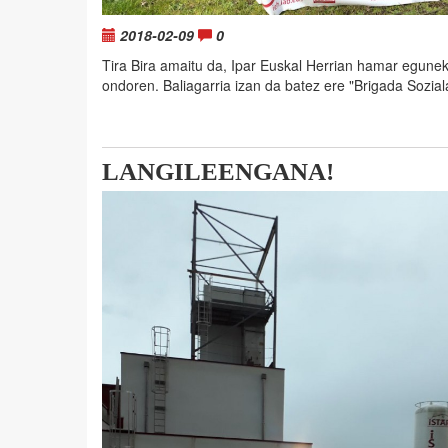
2018-02-09
0
Tira Bira amaitu da, Ipar Euskal Herrian hamar eguneko
ondoren. Baliagarria izan da batez ere "Brigada Sozia
LANGILEENGANA!