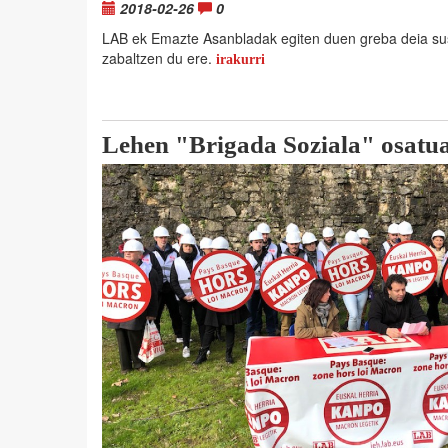
2018-02-26
0
LAB ek Emazte Asanbladak egiten duen greba deia su
zabaltzen du ere.
irakurri
Lehen "Brigada Soziala" osatu