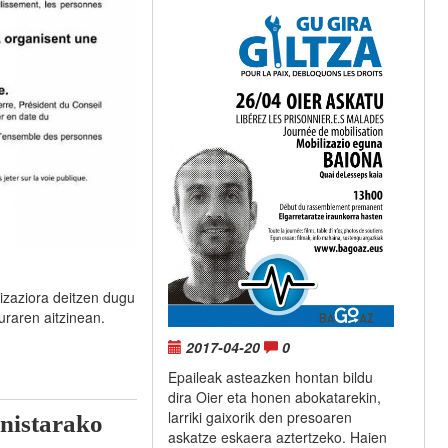
izaziora deitzen dugu
raren aitzinean.
2017-04-20
0
Epaileak asteazken hontan bildu
dira Oier eta honen abokatarekin,
larriki gaixorik den presoaren
nistarako
askatze eskaera aztertzeko. Haien