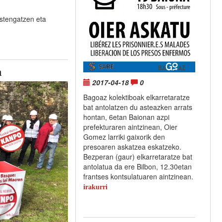
stengatzen eta
a
2017-04-18
0
Bagoaz kolektiboak elkarretaratze
bat antolatzen du asteazken arrats
hontan, 6etan Baionan azpi
prefekturaren aintzinean, Oier
Gomez larriki gaixorik den
presoaren askatzea eskatzeko.
Bezperan (gaur) elkarretaratze bat
antolatua da ere Bilbon, 12.30etan
frantses kontsulatuaren aintzinean.
irakurri