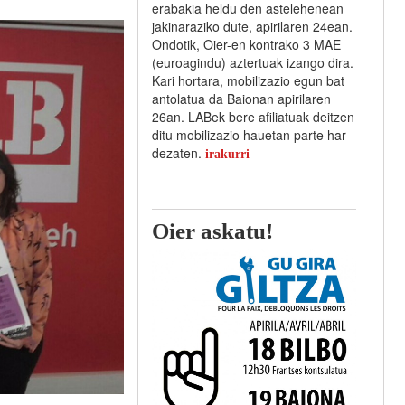
erabakia heldu den astelehenean
jakinaraziko dute, apirilaren 24ean.
Ondotik, Oier-en kontrako 3 MAE
(euroagindu) aztertuak izango dira.
Kari hortara, mobilizazio egun bat
antolatua da Baionan apirilaren
26an. LABek bere afiliatuak deitzen
ditu mobilizazio hauetan parte har
dezaten.
irakurri
Oier askatu!