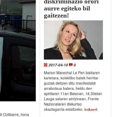
diskriminazio orori
aurre egiteko bil
gaitezen!
2017-04-10
0
Marion Marechal Le Pen bisitaren
karietara, kolektibo batek herritar
guziak deitzen ditu manifestaldi
arrabotsua batera, heldu den
apirilaren 11an Baionan, 18.30etan
Lauga salaren aintzinean, Frente
Nazionalaren diskurtso
okaztagarria estaltzeko.
irakurri
di Oztibarre, hona