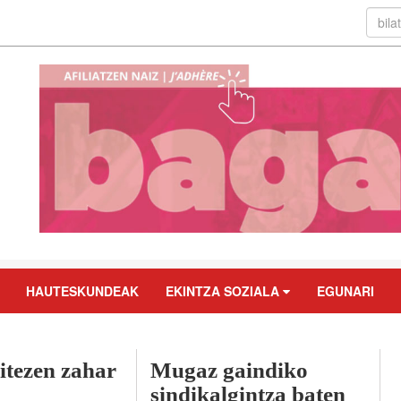
HAUTESKUNDEAK
EKINTZA SOZIALA
EGUNARI
itezen zahar
Mugaz gaindiko
sindikalgintza baten