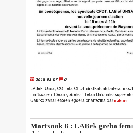
2018-03-07
0
LABek, Unsa, CGT eta CFDT sindikatuak batera, mobil
martxoaren 15ean goizeko 11etan Baionako suprefektu
Gaurko zahar etxeen egoera onartezina da!
irakurri
Martxoak 8 : LABek greba femi