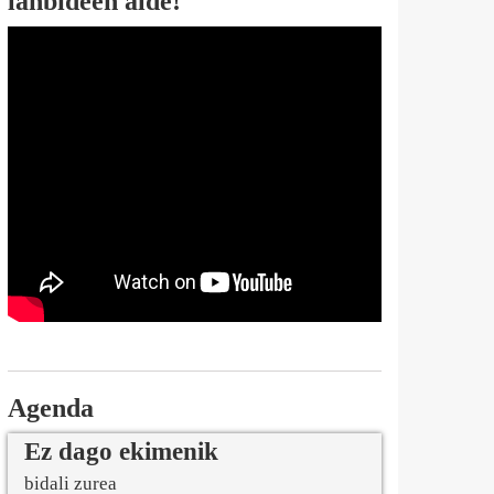
lanbideen alde!
Agenda
Ez dago ekimenik
bidali zurea