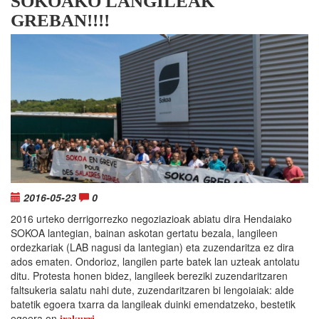
SOKOAKO LANGILEAK
GREBAN!!!!
2016-05-23
0
2016 urteko derrigorrezko negoziazioak abiatu dira Hendaiako
SOKOA lantegian, bainan askotan gertatu bezala, langileen
ordezkariak (LAB nagusi da lantegian) eta zuzendaritza ez dira
ados ematen. Ondorioz, langilen parte batek lan uzteak antolatu
ditu. Protesta honen bidez, langileek bereziki zuzendaritzaren
faltsukeria salatu nahi dute, zuzendaritzaren bi lengoiaiak: alde
batetik egoera txarra da langileak duinki emendatzeko, bestetik
egoera on