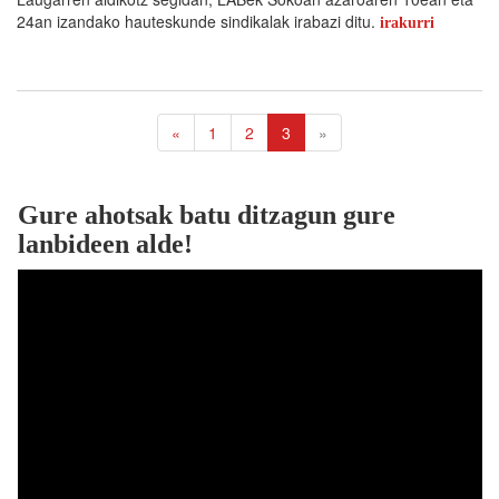
24an izandako hauteskunde sindikalak irabazi ditu.
irakurri
«
1
2
3
»
Gure ahotsak batu ditzagun gure
lanbideen alde!