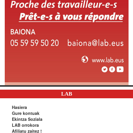
LAB
Hasiera
Gure kontuak
Ekintza Soziala
LAB orrokora
Afiliatu zaitez !