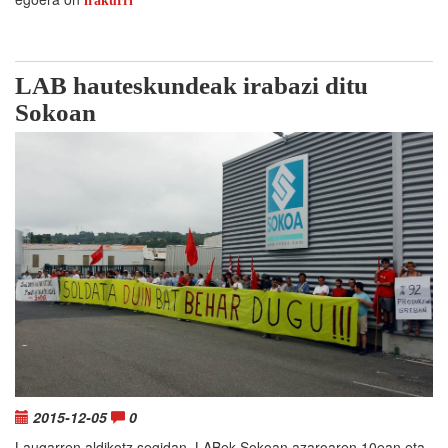
irakurri
LAB hauteskundeak irabazi ditu
Sokoan
2015-12-05
0
Laugarren aldikotz segidan, LABek Sokoan azaroaren 10ean eta