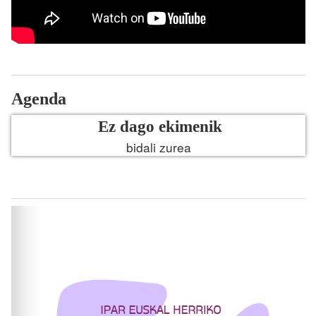
Agenda
Ez dago ekimenik
bidali zurea