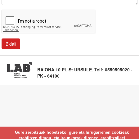
BAIONA 10 PL St URSULE. Telf: 0559595020 -
PK - 64100
Gure zerbitzuak hobetzeko, gure eta hirugarrenen cookieak
erabiltzen ditugu, eta iraunkorrak direnez, erabiltzaileei