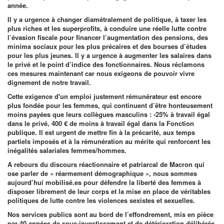
année.
Il y a urgence à changer diamétralement de politique, à taxer les
plus riches et les superprofits, à conduire une réelle lutte contre
l’évasion fiscale pour financer l’augmentation des pensions, des
minima sociaux pour les plus précaires et des bourses d’études
pour les plus jeunes. Il y a urgence à augmenter les salaires dans
le privé et le point d’indice des fonctionnaires. Nous réclamons
ces mesures maintenant car nous exigeons de pouvoir vivre
dignement de notre travail.
Cette exigence d'un emploi justement rémunérateur est encore
plus fondée pour les femmes, qui continuent d’être honteusement
moins payées que leurs collègues masculins : -25% à travail égal
dans le privé, 400 € de moins à travail égal dans la Fonction
publique. Il est urgent de mettre fin à la précarité, aux temps
partiels imposés et à la rémunération au mérite qui renforcent les
inégalités salariales femmes/hommes.
A rebours du discours réactionnaire et patriarcal de Macron qui
ose parler de « réarmement démographique », nous sommes
aujourd’hui mobilisé.es pour défendre la liberté des femmes à
disposer librement de leur corps et la mise en place de véritables
politiques de lutte contre les violences sexistes et sexuelles.
Nos services publics sont au bord de l’effondrement, mis en pièce
par 40 années de sous-investissement et de détérioration délibérée.