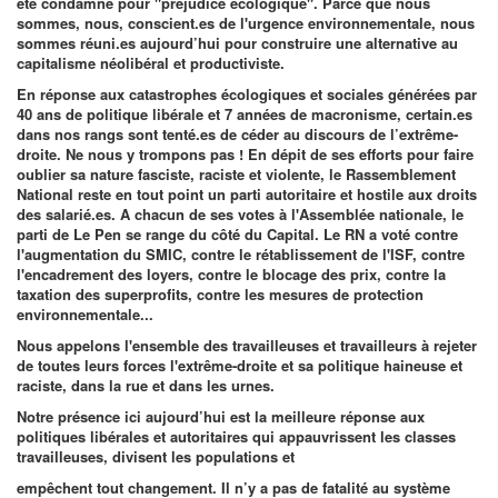
été condamné pour "préjudice écologique". Parce que nous
sommes, nous, conscient.es de l'urgence environnementale, nous
sommes réuni.es aujourd’hui pour construire une alternative au
capitalisme néolibéral et productiviste.
En réponse aux catastrophes écologiques et sociales générées par
40 ans de politique libérale et 7 années de macronisme, certain.es
dans nos rangs sont tenté.es de céder au discours de l’extrême-
droite. Ne nous y trompons pas ! En dépit de ses efforts pour faire
oublier sa nature fasciste, raciste et violente, le Rassemblement
National reste en tout point un parti autoritaire et hostile aux droits
des salarié.es. A chacun de ses votes à l'Assemblée nationale, le
parti de Le Pen se range du côté du Capital. Le RN a voté contre
l'augmentation du SMIC, contre le rétablissement de l'ISF, contre
l'encadrement des loyers, contre le blocage des prix, contre la
taxation des superprofits, contre les mesures de protection
environnementale...
Nous appelons l'ensemble des travailleuses et travailleurs à rejeter
de toutes leurs forces l'extrême-droite et sa politique haineuse et
raciste, dans la rue et dans les urnes.
Notre présence ici aujourd’hui est la meilleure réponse aux
politiques libérales et autoritaires qui appauvrissent les classes
travailleuses, divisent les populations et
empêchent tout changement. Il n’y a pas de fatalité au système