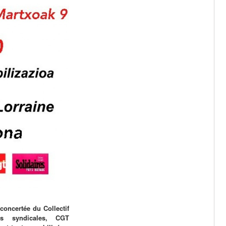
concertée du Collectif
ns syndicales, CGT