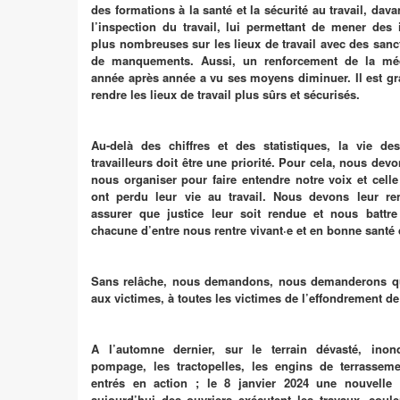
des formations à la santé et la sécurité au travail, da
l’inspection du travail, lui permettant de mener des
plus nombreuses sur les lieux de travail avec des sanc
de manquements. Aussi, un renforcement de la méd
année après année a vu ses moyens diminuer. Il est g
rendre les lieux de travail plus sûrs et sécurisés.
Au-delà des chiffres et des statistiques, la vie des
travailleurs doit être une priorité. Pour cela, nous de
nous organiser pour faire entendre notre voix et celle
ont perdu leur vie au travail. Nous devons leur 
assurer que justice leur soit rendue et nous battr
chacune d’entre nous rentre vivant·e et en bonne santé d
Sans relâche, nous demandons, nous demanderons que
aux victimes, à toutes les victimes de l’effondrement de
A l’automne dernier, sur le terrain dévasté, ino
pompage, les tractopelles, les engins de terrassem
entrés en action ; le 8 janvier 2024 une nouvelle
aujourd’hui des ouvriers exécutent les travaux, coule