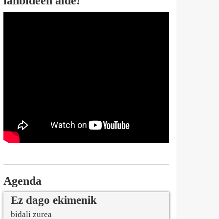
lanbideen alde!
Agenda
Ez dago ekimenik
bidali zurea