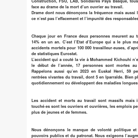
Construction, FSU, LAB, Solidaires Pays Basque, tous
face au drame de la mort d’un ouvrier au travail.
Drame dont nous dénonçons la fréquence mais aussi 
ce n’est pas l’effacement et l’impunité des responsables
Chaque jour en France deux personnes meurent au tr
14% en un an. C’est l’Etat d’Europe qui a le plus ma
accidents mortels pour 100 000 travailleur·euses, d’apr
de statistiques Eurostat.
L’accident qui a couté la vie à Mohammed Kichouhi n’
le début de l’année, 17 personnes sont mortes au 
Rappelons aussi qu’en 2023 en Euskal Herri, 59 p
rentrées vivantes du travail, dont 5 en Iparralde. Bien 
quotidiennement ou développent des maladies longue
Les accident et morts au travail sont massifs mais i
touché·es sont les ouvriers et ouvrières, les emplois pe
plus de jeunes et de femmes.
Nous dénonçons le manque de volonté politique et l
pouvoirs publics et du patronat. Nous exigeons l’augme