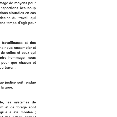
vantage de moyens pour
 inspections beaucoup
tions alourdies en cas
ecine du travail qui
rand temps d’agir pour
 travailleuses et des
vons nous rassembler et
 de celles et ceux qui
rendre hommage, nous
e pour que chacun et
u travail.
 justice soit rendue
 la grue.
ndé, les systèmes de
ent et de forage sont
 grue a été montée ;
nt des dalles, érigent