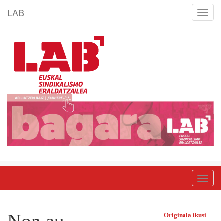
LAB
bla.t
bla.t
Non au
Originala ikusi