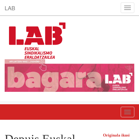
LAB
bla.t
bla.t
Depuis Euskal
Originala ikusi