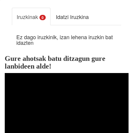
Iruzkinak
Idatzi Iruzkina
0
Ez dago iruzkinik, izan lehena iruzkin bat
idazten
Gure ahotsak batu ditzagun gure
lanbideen alde!