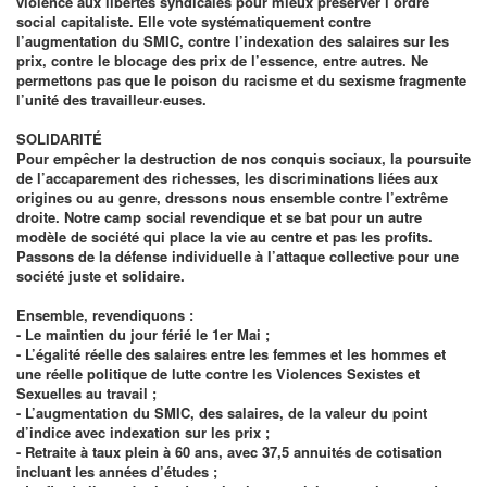
violence aux libertés syndicales pour mieux préserver l’ordre
social capitaliste. Elle vote systématiquement contre
l’augmentation du SMIC, contre l’indexation des salaires sur les
prix, contre le blocage des prix de l’essence, entre autres. Ne
permettons pas que le poison du racisme et du sexisme fragmente
l’unité des travailleur·euses.
SOLIDARITÉ
Pour empêcher la destruction de nos conquis sociaux, la poursuite
de l’accaparement des richesses, les discriminations liées aux
origines ou au genre, dressons nous ensemble contre l’extrême
droite. Notre camp social revendique et se bat pour un autre
modèle de société qui place la vie au centre et pas les profits.
Passons de la défense individuelle à l’attaque collective pour une
société juste et solidaire.
Ensemble, revendiquons :
- Le maintien du jour férié le 1er Mai ;
- L’égalité réelle des salaires entre les femmes et les hommes et
une réelle politique de lutte contre les Violences Sexistes et
Sexuelles au travail ;
- L’augmentation du SMIC, des salaires, de la valeur du point
d’indice avec indexation sur les prix ;
- Retraite à taux plein à 60 ans, avec 37,5 annuités de cotisation
incluant les années d’études ;