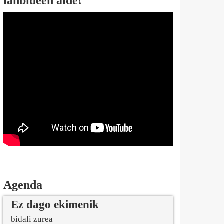
lanbideen alde!
Agenda
Ez dago ekimenik
bidali zurea