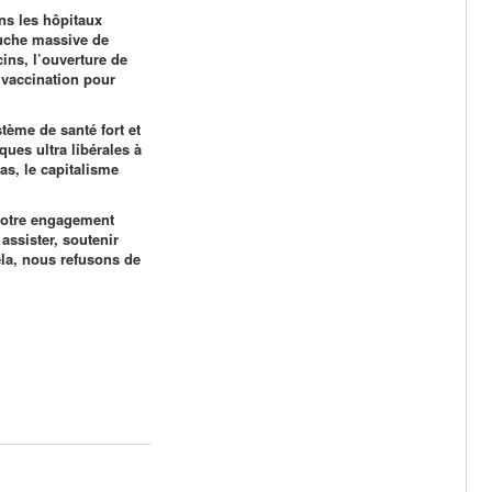
ns les hôpitaux
auche massive de
cins, l’ouverture de
a vaccination pour
tème de santé fort et
ques ultra libérales à
as, le capitalisme
notre engagement
assister, soutenir
ela, nous refusons de