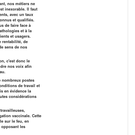
ant, nos métiers ne
st inexorable. Il faut
ents, avec un taux
nnus et qualifiés.
s de faire face à
athologies et à la
ents et usagers.
rentabilité, de
 de sens de nos
n, c'est donc le
dre nos voix afin
au.
 de nombreux postes
nditions de travail et
is en évidence la
outes considérations
ravailleuses,
gation vaccinale. Cette
le sur le feu, en
n opposant les