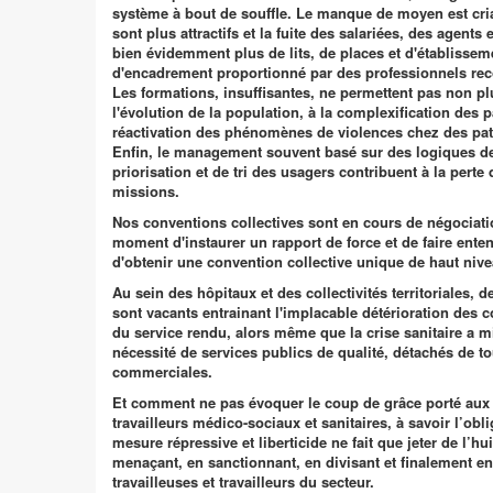
système à bout de souffle. Le manque de moyen est cri
sont plus attractifs et la fuite des salariées, des agents e
bien évidemment plus de lits, de places et d'établissem
d'encadrement proportionné par des professionnels reco
Les formations, insuffisantes, ne permettent pas non plu
l'évolution de la population, à la complexification des p
réactivation des phénomènes de violences chez des pati
Enfin, le management souvent basé sur des logiques de 
priorisation et de tri des usagers contribuent à la perte
missions.
Nos conventions collectives sont en cours de négociatio
moment d'instaurer un rapport de force et de faire enten
d'obtenir une convention collective unique de haut nive
Au sein des hôpitaux et des collectivités territoriales,
sont vacants entrainant l'implacable détérioration des co
du service rendu, alors même que la crise sanitaire a m
nécessité de services publics de qualité, détachés de t
commerciales.
Et comment ne pas évoquer le coup de grâce porté aux t
travailleurs médico-sociaux et sanitaires, à savoir l’obli
mesure répressive et liberticide ne fait que jeter de l’hui
menaçant, en sanctionnant, en divisant et finalement e
travailleuses et travailleurs du secteur.