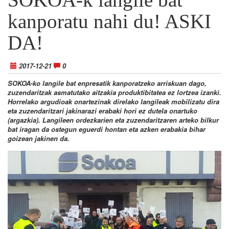
kanporatu nahi du! ASKI
DA!
2017-12-21
0
SOKOA-ko langile bat enpresatik kanporatzeko arriskuan dago,
zuzendaritzak asmatutako aitzakia produktibitatea ez lortzea izanki.
Horrelako argudioak onartezinak direlako langileak mobilizatu dira
eta zuzendaritzari jakinarazi erabaki hori ez dutela onartuko
(argazkia). Langileen ordezkarien eta zuzendaritzaren arteko bilkur
bat iragan da ostegun eguerdi hontan eta azken erabakia bihar
goizean jakinen da.