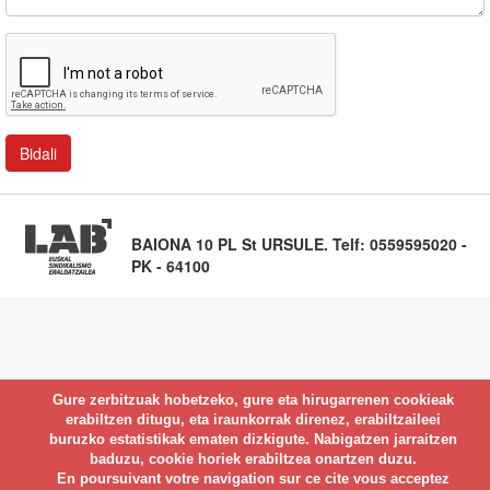
BAIONA 10 PL St URSULE. Telf: 0559595020 -
PK - 64100
Gure zerbitzuak hobetzeko, gure eta hirugarrenen cookieak
erabiltzen ditugu, eta iraunkorrak direnez, erabiltzaileei
buruzko estatistikak ematen dizkigute. Nabigatzen jarraitzen
baduzu, cookie horiek erabiltzea onartzen duzu.
En poursuivant votre navigation sur ce cite vous acceptez