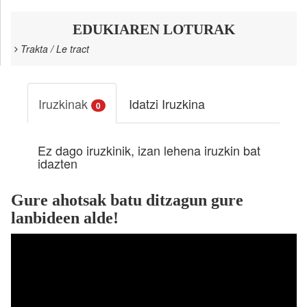
EDUKIAREN LOTURAK
Trakta / Le tract
Iruzkinak
Idatzi Iruzkina
0
Ez dago iruzkinik, izan lehena iruzkin bat
idazten
Gure ahotsak batu ditzagun gure
lanbideen alde!