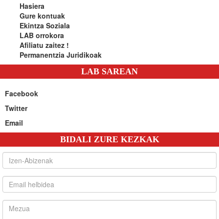
Hasiera
Gure kontuak
Ekintza Soziala
LAB orrokora
Afiliatu zaitez !
Permanentzia Juridikoak
LAB SAREAN
Facebook
Twitter
Email
BIDALI ZURE KEZKAK