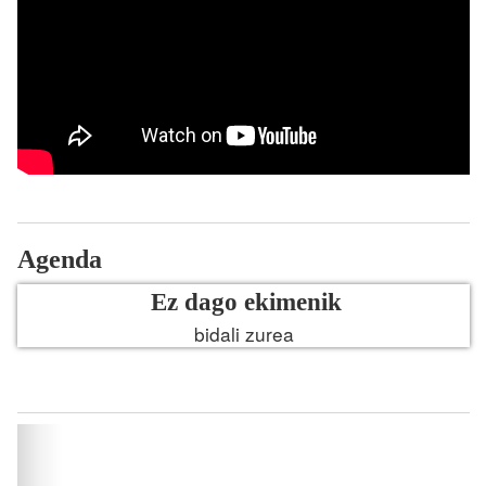
Agenda
Ez dago ekimenik
bidali zurea