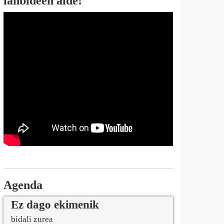
lanbideen alde!
Agenda
Ez dago ekimenik
bidali zurea