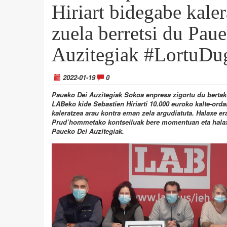
Hiriart bidegabe kaler
zuela berretsi du Pau
Auzitegiak #LortuDu
2022-01-19
0
Paueko Dei Auzitegiak Sokoa enpresa zigortu du bertako
LABeko kide Sebastien Hiriarti 10.000 euroko kalte-orda
kaleratzea arau kontra eman zela argudiatuta. Halaxe e
Prud’hommetako kontseiluak bere momentuan eta halaxe
Paueko Dei Auzitegiak.