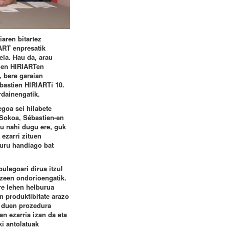
aren bitartez
ART enpresatik
ela. Hau da, arau
tien HIRIARTen
, bere garaian
astien HIRIARTi 10.
rdainengatik.
egoa sei hilabete
 Sokoa, Sébastien-en
tu nahi dugu ere, guk
ezarri zituen
puru handiago bat
ulegoari dirua itzul
tzeen ondorioengatik.
re lehen helburua
n produktibitate arazo
n duen prozedura
an ezarria izan da eta
ki antolatuak