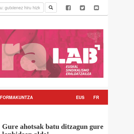
FORMAKUNTZA
EUS
FR
Gure ahotsak batu ditzagun gure