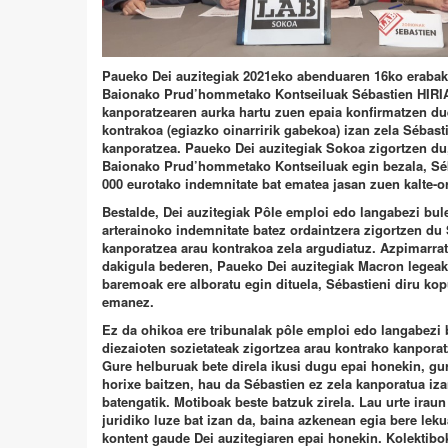
Paueko Dei auzitegiak 2021eko abenduaren 16ko erabaki
Baionako Prud’hommetako Kontseiluak Sébastien HIRI
kanporatzearen aurka hartu zuen epaia konfirmatzen du
kontrakoa (egiazko oinarririk gabekoa) izan zela Sébas
kanporatzea. Paueko Dei auzitegiak Sokoa zigortzen du
Baionako Prud’hommetako Kontseiluak egin bezala, Séb
000 eurotako indemnitate bat ematea jasan zuen kalte-o
Bestalde, Dei auzitegiak Pôle emploi edo langabezi bul
arterainoko indemnitate batez ordaintzera zigortzen du
kanporatzea arau kontrakoa zela argudiatuz. Azpimarra
dakigula bederen, Paueko Dei auzitegiak Macron legeak 
baremoak ere alboratu egin dituela, Sébastieni diru ko
emanez.
Ez da ohikoa ere tribunalak pôle emploi edo langabezi b
diezaioten sozietateak zigortzea arau kontrako kanpora
Gure helburuak bete direla ikusi dugu epai honekin, gu
horixe baitzen, hau da Sébastien ez zela kanporatua iza
batengatik. Motiboak beste batzuk zirela. Lau urte irau
juridiko luze bat izan da, baina azkenean egia bere leku
kontent gaude Dei auzitegiaren epai honekin. Kolektibo