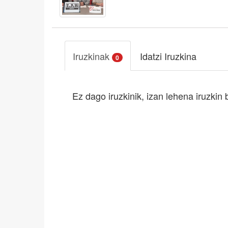
Iruzkinak
Idatzi Iruzkina
0
Ez dago iruzkinik, izan lehena iruzkin 