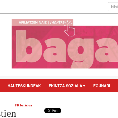
HAUTESKUNDEAK
EKINTZA SOZIALA
EGUNARI
FR bertsioa
tien