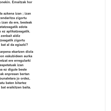
honekin. Emaitzak hor
da azkena izan ; izan
endaritza zigortu
 izan da ere, besteak
etatzeagatik edota
 ez aplikatzeagatik.
 zenbait aldiz
zeagatik zigortu
bat al da egiazki?
karpena ekartzen diola
ileon eskubideen aurka
etzat ere erregularki
respetatuak izan
na ez digute beste
oak enpresan bertan
bunaletara jo ordez,
atu baten bitartez
bat eraikitzen baita.