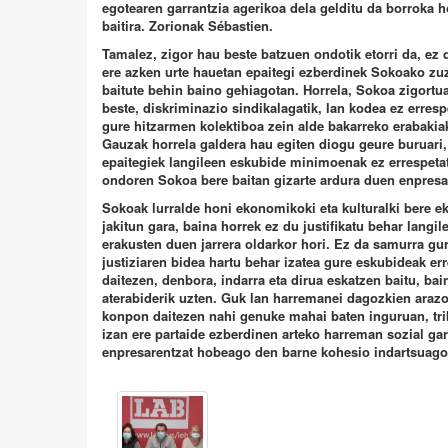
egotearen garrantzia agerikoa dela gelditu da borroka 
baitira. Zorionak Sébastien.
Tamalez, zigor hau beste batzuen ondotik etorri da, ez 
ere azken urte hauetan epaitegi ezberdinek Sokoako zuz
baitute behin baino gehiagotan. Horrela, Sokoa zigortua
beste, diskriminazio sindikalagatik, lan kodea ez erresp
gure hitzarmen kolektiboa zein alde bakarreko erabakiak
Gauzak horrela galdera hau egiten diogu geure buruari,
epaitegiek langileen eskubide minimoenak ez errespetat
ondoren Sokoa bere baitan gizarte ardura duen enpresa 
Sokoak lurralde honi ekonomikoki eta kulturalki bere e
jakitun gara, baina horrek ez du justifikatu behar lang
erakusten duen jarrera oldarkor hori. Ez da samurra gur
justiziaren bidea hartu behar izatea gure eskubideak er
daitezen, denbora, indarra eta dirua eskatzen baitu, bai
aterabiderik uzten. Guk lan harremanei dagozkien araz
konpon daitezen nahi genuke mahai baten inguruan, tri
izan ere partaide ezberdinen arteko harreman sozial gar
enpresarentzat hobeago den barne kohesio indartsuago 