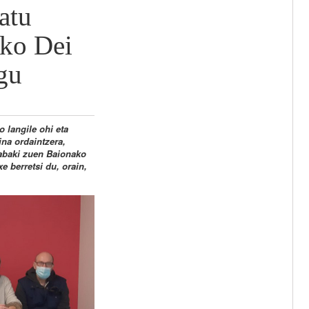
atu
eko Dei
gu
 langile ohi eta
ina ordaintzera,
rabaki zuen Baionako
 berretsi du, orain,