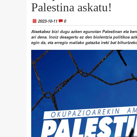
Palestina askatu!
2023-10-11
0
Atsekabez bizi dugu azken egunotan Palestinan eta ber
ari dena. Inoiz desagertu ez den biolentzia politikoa a
egin da, eta erregio mailako gatazka ireki bat bihurtzek