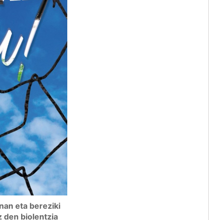
nan eta bereziki
z den biolentzia