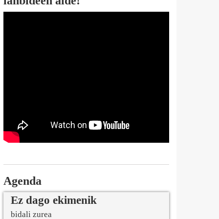
lanbideen alde!
Agenda
Ez dago ekimenik
bidali zurea