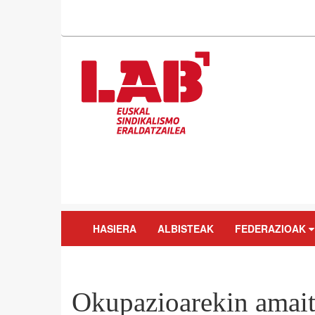
HASIERA
ALBISTEAK
FEDERAZIOAK
Okupazioarekin amait