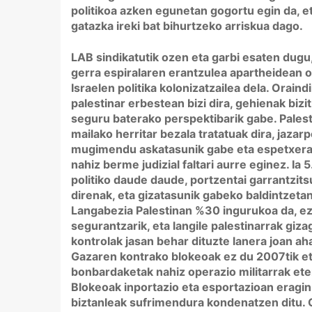
politikoa azken egunetan gogortu egin da, e
gatazka ireki bat bihurtzeko arriskua dago.
LAB sindikatutik ozen eta garbi esaten dugu
gerra espiralaren erantzulea apartheidean o
Israelen politika kolonizatzailea dela. Oraindi
palestinar erbestean bizi dira, gehienak bizi
seguru baterako perspektibarik gabe. Palest
mailako herritar bezala tratatuak dira, jazar
mugimendu askatasunik gabe eta espetxeratz
nahiz berme judizial faltari aurre eginez. Ia
politiko daude daude, portzentai garrantzit
direnak, eta gizatasunik gabeko baldintzeta
Langabezia Palestinan %30 ingurukoa da, ez
segurantzarik, eta langile palestinarrak giz
kontrolak jasan behar dituzte lanera joan aha
Gazaren kontrako blokeoak ez du 2007tik et
bonbardaketak nahiz operazio militarrak ete
Blokeoak inportazio eta esportazioan eragin 
biztanleak sufrimendura kondenatzen ditu.