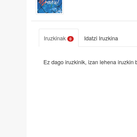
Iruzkinak
Idatzi Iruzkina
0
Ez dago iruzkinik, izan lehena iruzkin 