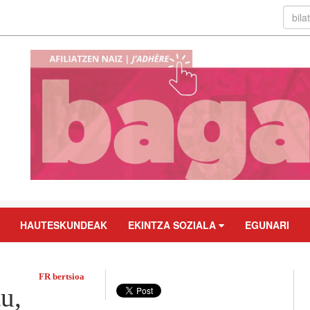
HAUTESKUNDEAK
EKINTZA SOZIALA
EGUNARI
FR bertsioa
u,