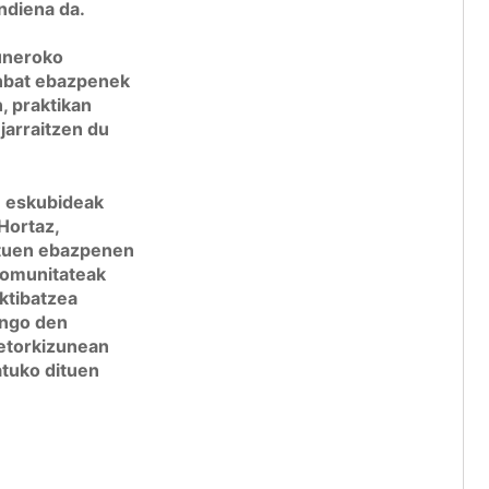
ndiena da.
guneroko
inbat ebazpenek
n, praktikan
jarraitzen du
n eskubideak
Hortaz,
atuen ebazpenen
Komunitateak
aktibatzea
ango den
a etorkizunean
tuko dituen