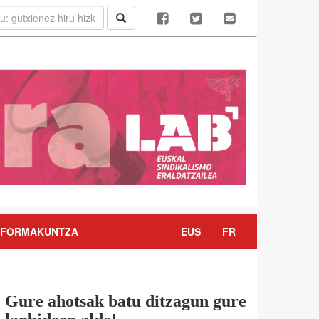
FORMAKUNTZA
EUS
FR
Gure ahotsak batu ditzagun gure