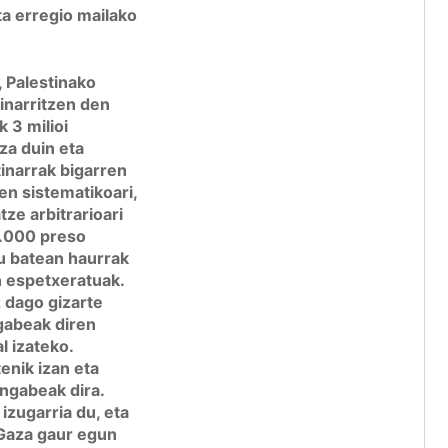
ta erregio mailako
, Palestinako
inarritzen den
k 3 milioi
tza duin eta
inarrak bigarren
pen sistematikoari,
e arbitrarioari
 5.000 preso
su batean haurrak
n espetxeratuak.
 dago gizarte
agabeak diren
l izateko.
enik izan eta
ngabeak dira.
izugarria du, eta
 Gaza gaur egun