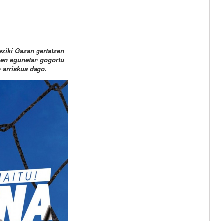
eziki Gazan gertatzen
zken egunetan gogortu
o arriskua dago.