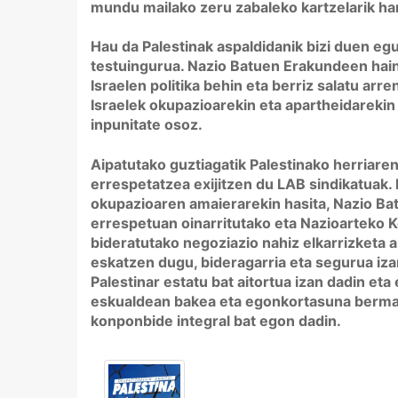
mundu mailako zeru zabaleko kartzelarik ha
Hau da Palestinak aspaldidanik bizi duen e
testuingurua. Nazio Batuen Erakundeen ha
Israelen politika behin eta berriz salatu arre
Israelek okupazioarekin eta apartheidarekin 
inpunitate osoz.
Aipatutako guztiagatik Palestinako herriare
errespetatzea exijitzen du LAB sindikatuak. 
okupazioaren amaierarekin hasita, Nazio B
errespetuan oinarritutako eta Nazioarteko 
bideratutako negoziazio nahiz elkarrizketa 
eskatzen dugu, bideragarria eta segurua iz
Palestinar estatu bat aitortua izan dadin et
eskualdean bakea eta egonkortasuna berma
konponbide integral bat egon dadin.