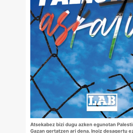
Atsekabez bizi dugu azken egunotan Palesti
Gazan gertatzen ari dena. Inoiz desagertu e