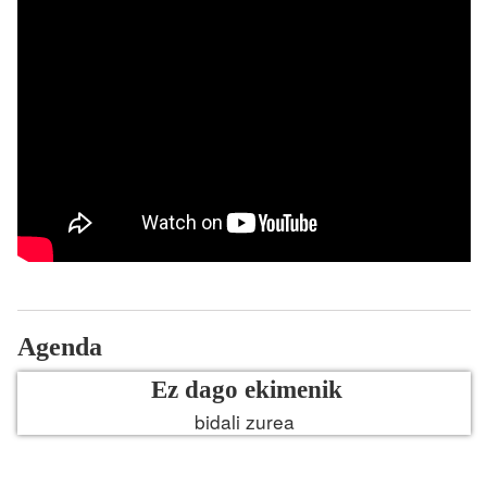
Agenda
Ez dago ekimenik
bidali zurea