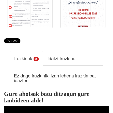
Iruzkinak
Idatzi Iruzkina
0
Ez dago iruzkinik, izan lehena iruzkin bat
idazten
Gure ahotsak batu ditzagun gure
lanbideen alde!