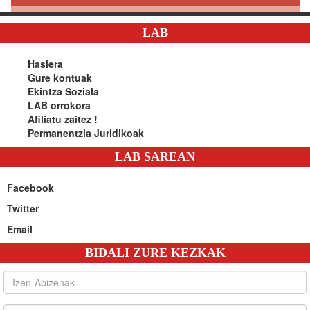
LAB
Hasiera
Gure kontuak
Ekintza Soziala
LAB orrokora
Afiliatu zaitez !
Permanentzia Juridikoak
LAB SAREAN
Facebook
Twitter
Email
BIDALI ZURE KEZKAK