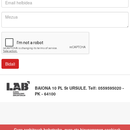
BAIONA 10 PL St URSULE. Telf: 0559595020 -
PK - 64100
Gure zerbitzuak hobetzeko, gure eta hirugarrenen cookieak