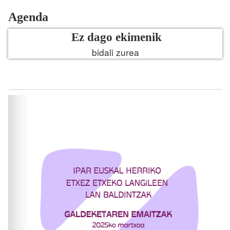
Agenda
Ez dago ekimenik
bidali zurea