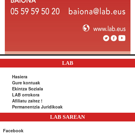
LAB
Hasiera
Gure kontuak
Ekintza Soziala
LAB orrokora
Afiliatu zaitez !
Permanentzia Juridikoak
LAB SAREAN
Facebook