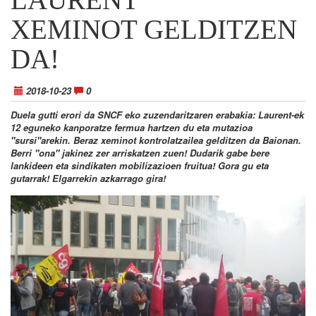
XEMINOT GELDITZEN
DA!
2018-10-23
0
Duela gutti erori da SNCF eko zuzendaritzaren erabakia: Laurent-ek
12 eguneko kanporatze fermua hartzen du eta mutazioa
"sursi"arekin. Beraz xeminot kontrolatzailea gelditzen da Baionan.
Berri "ona" jakinez zer arriskatzen zuen! Dudarik gabe bere
lankideen eta sindikaten mobilizazioen fruitua! Gora gu eta
gutarrak! Elgarrekin azkarrago gira!