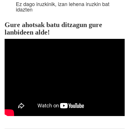
Ez dago iruzkinik, izan lehena iruzkin bat
idazten
Gure ahotsak batu ditzagun gure
lanbideen alde!