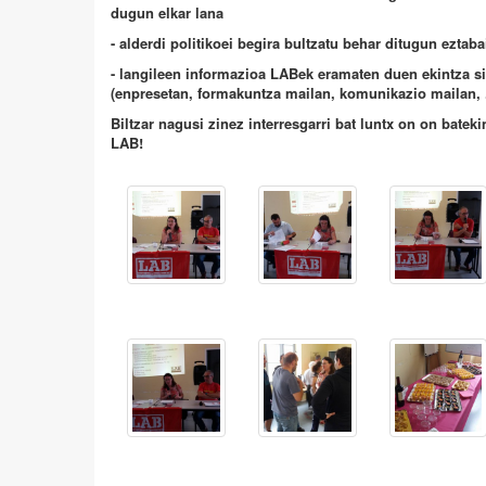
dugun elkar lana
- alderdi politikoei begira bultzatu behar ditugun eztab
- langileen informazioa LABek eramaten duen ekintza si
(enpresetan, formakuntza mailan, komunikazio mailan, .
Biltzar nagusi zinez interresgarri bat luntx on on batek
LAB!