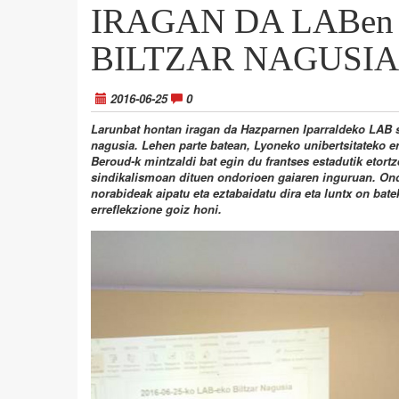
IRAGAN DA LABen
BILTZAR NAGUSIA
2016-06-25
0
Larunbat hontan iragan da Hazparnen Iparraldeko LAB s
nagusia. Lehen parte batean, Lyoneko unibertsitateko 
Beroud-k mintzaldi bat egin du frantses estadutik etortz
sindikalismoan dituen ondorioen gaiaren inguruan. Ond
norabideak aipatu eta eztabaidatu dira eta luntx on ba
erreflekzione goiz honi.