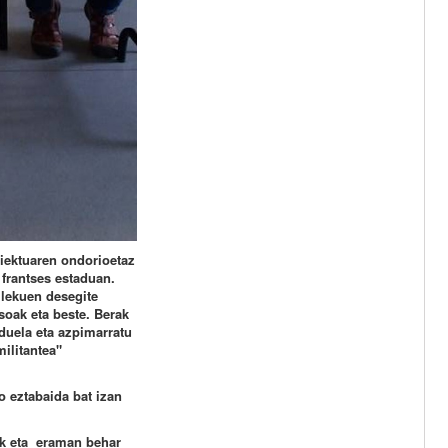
oiektuaren ondorioetaz
frantses estaduan.
 lekuen desegite
soak eta beste. Berak
duela eta azpimarratu
ilitantea"
o eztabaida bat izan
ak eta eraman behar