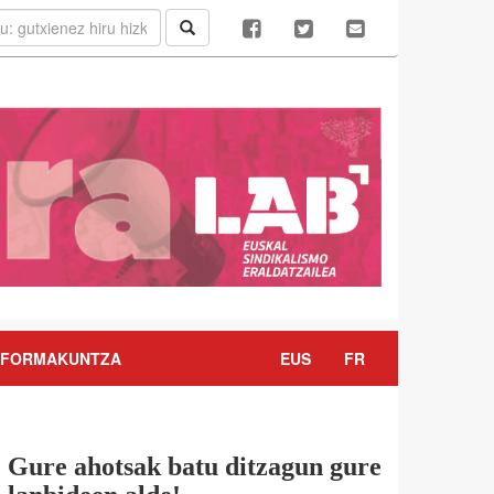
FORMAKUNTZA
EUS
FR
Gure ahotsak batu ditzagun gure