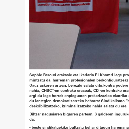
Sophie Beroud erakasle eta ikerlaria El Khomri lege pr
mintzatu da, harreman profesionalen berkonfiguratzeaz 
Gauz askoren artean, bereziki salatu ditu:kontra podere
nahia, CHSCT-en contrako erasoak, CDI-en kontrako era
argi du lege horrek enpleguaren prekarizazioa ekarriko 
du lantegien demokratizatzeko beharra! Sindikalismo "m
deskribilizatzeko, kriminalizatzeko nahia salatu du ere.
Biltzar nagusiaren bigarren partean, 3 galderen inguruk
da:
- beste sindikatuekiko bultzatu behar ditugun hareman