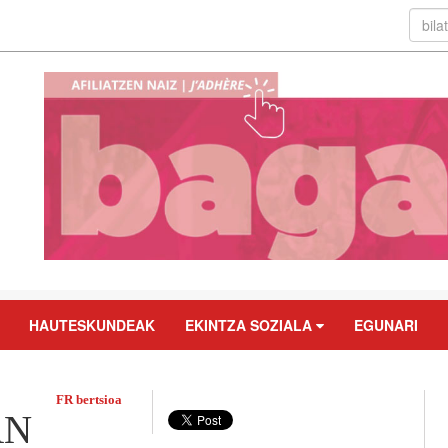
HAUTESKUNDEAK
EKINTZA SOZIALA
EGUNARI
FR bertsioa
AN