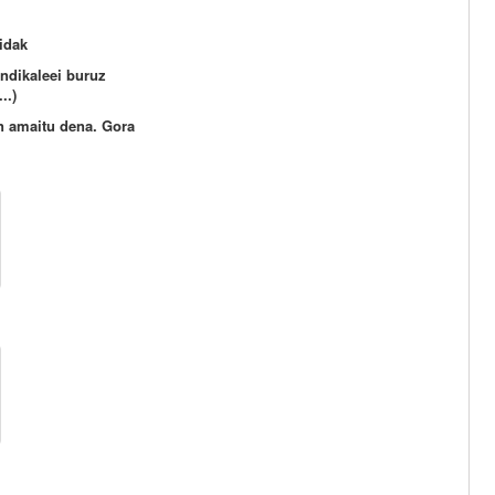
aidak
ndikaleei buruz
..)
in amaitu dena. Gora