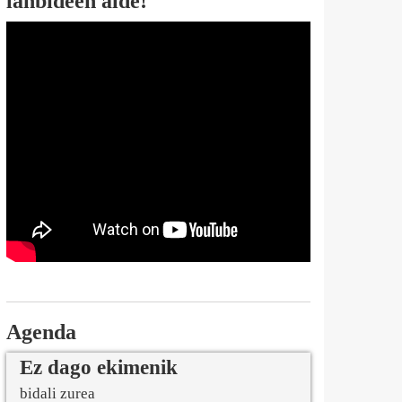
lanbideen alde!
Agenda
Ez dago ekimenik
bidali zurea