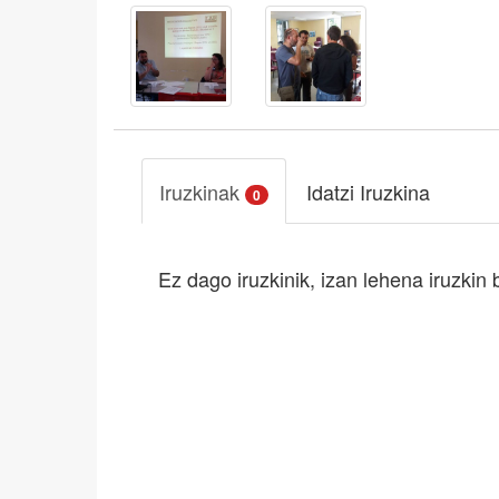
Iruzkinak
Idatzi Iruzkina
0
Ez dago iruzkinik, izan lehena iruzkin 