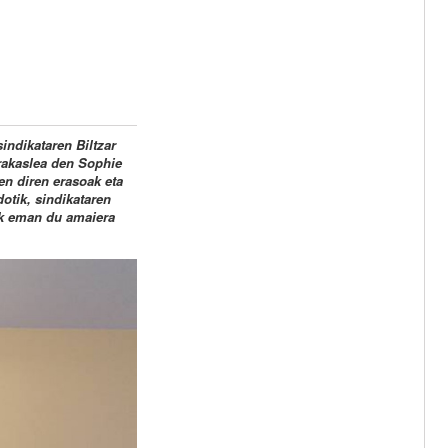
indikataren Biltzar
erakaslea den Sophie
en diren erasoak eta
otik, sindikataren
tek eman du amaiera