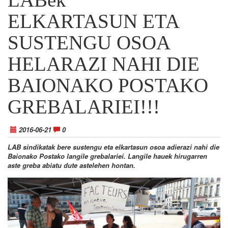
ELKARTASUN ETA
SUSTENGU OSOA
HELARAZI NAHI DIE
BAIONAKO POSTAKO
GREBALARIEI!!!
2016-06-21
0
LAB sindikatak bere sustengu eta elkartasun osoa adierazi nahi die
Baionako Postako langile grebalariei. Langile hauek hirugarren
aste greba abiatu dute astelehen hontan.