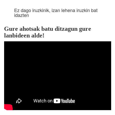
Ez dago iruzkinik, izan lehena iruzkin bat
idazten
Gure ahotsak batu ditzagun gure
lanbideen alde!