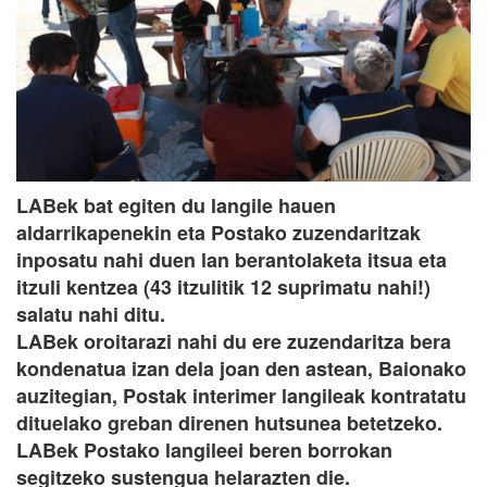
LABek bat egiten du langile hauen
aldarrikapenekin eta Postako zuzendaritzak
inposatu nahi duen lan berantolaketa itsua eta
itzuli kentzea (43 itzulitik 12 suprimatu nahi!)
salatu nahi ditu.
LABek oroitarazi nahi du ere zuzendaritza bera
kondenatua izan dela joan den astean, Baionako
auzitegian, Postak interimer langileak kontratatu
dituelako greban direnen hutsunea betetzeko.
LABek Postako langileei beren borrokan
segitzeko sustengua helarazten die.