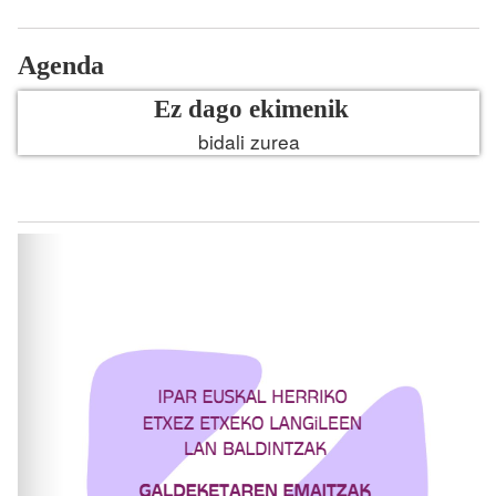
Agenda
Ez dago ekimenik
bidali zurea