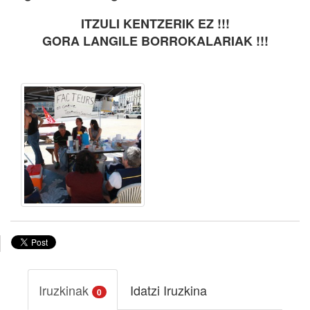
ITZULI KENTZERIK EZ !!!
GORA LANGILE BORROKALARIAK !!!
Iruzkinak
Idatzi Iruzkina
0