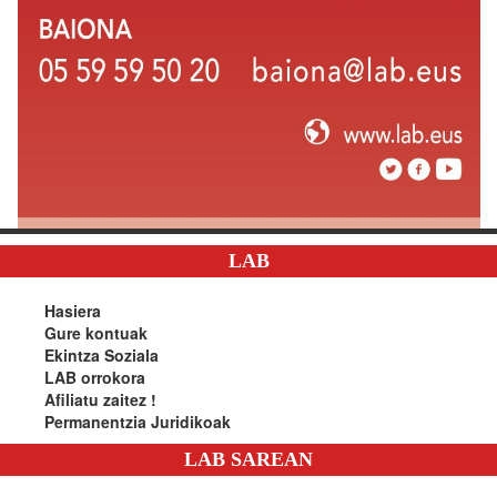
LAB
Hasiera
Gure kontuak
Ekintza Soziala
LAB orrokora
Afiliatu zaitez !
Permanentzia Juridikoak
LAB SAREAN