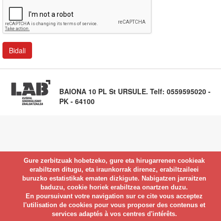
BAIONA 10 PL St URSULE. Telf: 0559595020 -
PK - 64100
Gure zerbitzuak hobetzeko, gure eta hirugarrenen cookieak
erabiltzen ditugu, eta iraunkorrak direnez, erabiltzaileei
buruzko estatistikak ematen dizkigute. Nabigatzen jarraitzen
baduzu, cookie horiek erabiltzea onartzen duzu.
En poursuivant votre navigation sur ce cite vous acceptez
l'utilisation de cookies pour vous proposer des contenus et
services adaptés à vos centres d'intérêts.