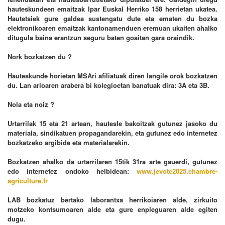
hauteskundeen emaitzak Ipar Euskal Herriko 158 herrietan ukatea.
Hautetsiek gure galdea sustengatu dute eta ematen du bozka
elektronikoaren emaitzak kantonamenduen eremuan ukaiten ahalko
ditugula baina erantzun seguru baten goaitan gara oraindik.
Nork bozkatzen du ?
Hauteskunde horietan MSAri afiliatuak diren langile orok bozkatzen
du. Lan arloaren arabera bi kolegioetan banatuak dira: 3A eta 3B.
Nola eta noiz ?
Urtarrilak 15 eta 21 artean, hautesle bakoitzak gutunez jasoko du
materiala, sindikatuen propagandarekin, eta gutunez edo internetez
bozkatzeko argibide eta materialarekin.
Bozkatzen ahalko da urtarrilaren 15tik 31ra arte gauerdi, gutunez
edo internetez ondoko helbidean:
www.jevote2025.chambre-
agriculture.fr
LAB bozkatuz bertako laborantxa herrikoiaren alde, zirkuito
motzeko kontsumoaren alde eta gure enpleguaren alde egiten
dugu.