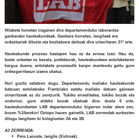
Hilabete honetan iraganen dira departamenduko laborantxa
ganbarako hauteskundeak. Ganbara horretan, langileek ere
ordezkariak dituzte eta bozkatzera deituak dira urtarrilaren 31ª arte.
Hauteskunde prozesu hastapen hau ez da erresa izan. Hau da,
beste urteetan ez bezala, prefekturak, hauteskundeen antolaketaren
kargua duena, antolaketa prozesutik kanpo mantendu gaitu gure
ordezgarritasun izaera ukatuz.
Hori guztiz salatzen dugu. Departamendu mailako hauteskunde
batzuen antolatzeko Frantziako estatu mailako datuen gainean
oinarritzeak ez du zentzurik. Tokiko errealitatea, tokiko bozak eta
ondorioz, gure aldeko bozak ukatuak dira: duela 6 urte,
hauteskundeetan LAB departamenduko bigarren indar atera zen,
bozen %24arekin! Oztopo hauen gainetik, LAB zerrendak aurkezten
ditugu langileen bi kolegioetan 3A eta 3B.
A3 ZERRENDA:
Peio Lacoste, langile (Xixtroak)