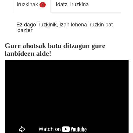
Iruzkinak
Idatzi Iruzkina
0
Ez dago iruzkinik, izan lehena iruzkin bat
idazten
Gure ahotsak batu ditzagun gure
lanbideen alde!