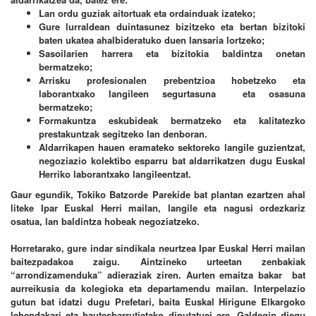
Lan ordu guziak aitortuak eta ordainduak izateko;
Gure lurraldean duintasunez bizitzeko eta bertan bizitoki
baten ukatea ahalbideratuko duen lansaria lortzeko;
Sasoilarien harrera eta bizitokia baldintza onetan
bermatzeko;
Arrisku profesionalen prebentzioa hobetzeko eta
laborantxako langileen segurtasuna eta osasuna
bermatzeko;
Formakuntza eskubideak bermatzeko eta kalitatezko
prestakuntzak segitzeko lan denboran.
Aldarrikapen hauen eramateko sektoreko langile guzientzat,
negoziazio kolektibo esparru bat aldarrikatzen dugu Euskal
Herriko laborantxako langileentzat.
Gaur egundik, Tokiko Batzorde Parekide bat plantan ezartzen ahal
liteke Ipar Euskal Herri mailan, langile eta nagusi ordezkariz
osatua, lan baldintza hobeak negoziatzeko.
Horretarako, gure indar sindikala neurtzea Ipar Euskal Herri mailan
baitezpadakoa zaigu. Aintzineko urteetan zenbakiak
“arrondizamenduka” adieraziak ziren. Aurten emaitza bakar bat
aurreikusia da kolegioka eta departamendu mailan. Interpelazio
gutun bat idatzi dugu Prefetari, baita Euskal Hirigune Elkargoko
lehendakari eta hautesbarrutietako diputatuei ere. Galdegin diegu