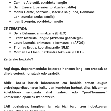
Camille Albisetti, etxaldeko langile
Dani Errecart, paisai-antolatzaile (Lafitte)
Monik Garate, saltzaile (Baserria salgunea, Donibane
Lohitzuneko azoka estalia)
Iban Etxegoin, etxaldeko langile
3B ZERRENDA:
Délia Delanne, animatzaile (EHLG)
Ekaitz Mazusta, langile (Azkorria gasnategia)
Laura Lumalé, animatzaile-formatzaile (AFOG)
Thomas Erguy, koordinatzaile (BLE)
Morgan Le Floch, hazkuntza teknikari (CDEO)
Zertarako bozkatu?
Argi dugu, departamenduko batzorde honetan langileen arazoak ez
direla serioski jorratuak edo azaletik.
Aldiz, bozka horiek laborantxan eta lanbide artean dugun
ordezkagarritasunaren kalkuluan kondutan hartuak dira, hitzarmen
kolektiboak negoziatu ahal izateko edo “prud’hommes”
kontseiluan epaileak izendatzeko.
LAB bozkatzea, langileen lan eta bizi baldintzen hobetzearen
aldarrikatzea da, batez ere: