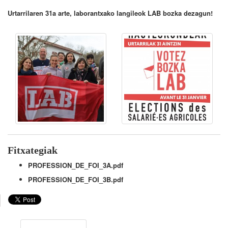
Urtarrilaren 31a arte, laborantxako langileok LAB bozka dezagun!
Fitxategiak
PROFESSION_DE_FOI_3A.pdf
PROFESSION_DE_FOI_3B.pdf