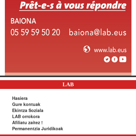
LAB
Hasiera
Gure kontuak
Ekintza Soziala
LAB orrokora
Afiliatu zaitez !
Permanentzia Juridikoak