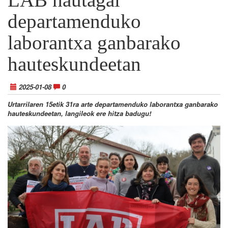
departamenduko
laborantxa ganbarako
hauteskundeetan
2025-01-08
0
Urtarrilaren 15etik 31ra arte departamenduko laborantxa ganbarako
hauteskundeetan, langileok ere hitza badugu!