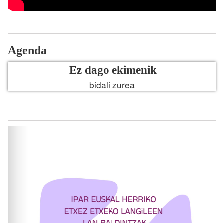
Agenda
Ez dago ekimenik
bidali zurea