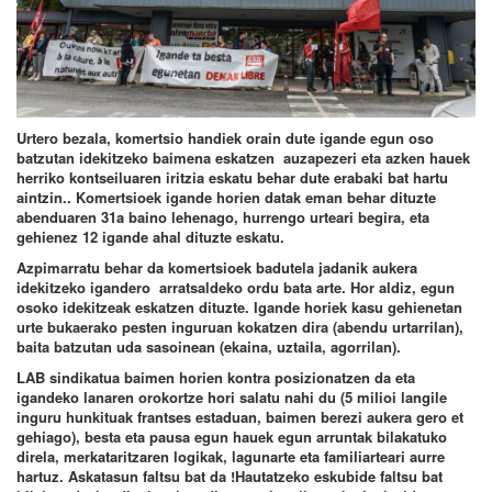
Urtero bezala, komertsio handiek orain dute igande egun oso
batzutan idekitzeko baimena eskatzen auzapezeri eta azken hauek
herriko kontseiluaren iritzia eskatu behar dute erabaki bat hartu
aintzin.. Komertsioek igande horien datak eman behar dituzte
abenduaren 31a baino lehenago, hurrengo urteari begira, eta
gehienez 12 igande ahal dituzte eskatu.
Azpimarratu behar da komertsioek badutela jadanik aukera
idekitzeko igandero arratsaldeko ordu bata arte. Hor aldiz, egun
osoko idekitzeak eskatzen dituzte. Igande horiek kasu gehienetan
urte bukaerako pesten inguruan kokatzen dira (abendu urtarrilan),
baita batzutan uda sasoinean (ekaina, uztaila, agorrilan).
LAB sindikatua baimen horien kontra posizionatzen da eta
igandeko lanaren orokortze hori salatu nahi du (5 milioi langile
inguru hunkituak frantses estaduan, baimen berezi aukera gero et
gehiago), besta eta pausa egun hauek egun arruntak bilakatuko
direla, merkataritzaren logikak, lagunarte eta familiarteari aurre
hartuz. Askatasun faltsu bat da !Hautatzeko eskubide faltsu bat