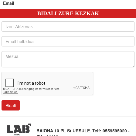
Email
BIDALI ZURE KEZKAK
BAIONA 10 PL St URSULE. Telf: 0559595020 -