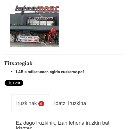
Fitxategiak
LAB sindikatuaren agiria euskaraz.pdf
Iruzkinak
Idatzi Iruzkina
0
Ez dago iruzkinik, izan lehena iruzkin bat
idazten