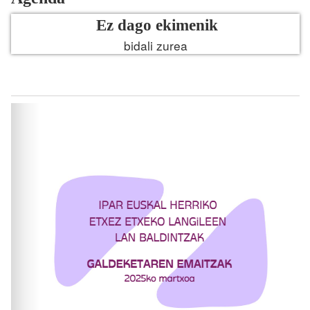
Ez dago ekimenik
bidali zurea