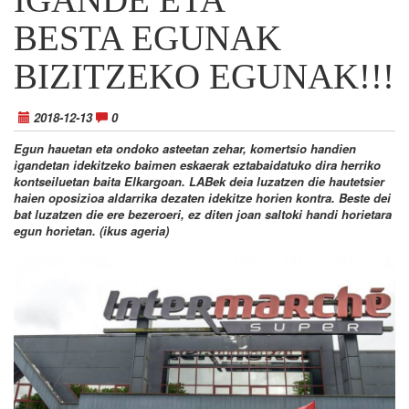
BESTA EGUNAK
BIZITZEKO EGUNAK!!!
2018-12-13
0
Egun hauetan eta ondoko asteetan zehar, komertsio handien
igandetan idekitzeko baimen eskaerak eztabaidatuko dira herriko
kontseiluetan baita Elkargoan. LABek deia luzatzen die hautetsier
haien oposizioa aldarrika dezaten idekitze horien kontra. Beste dei
bat luzatzen die ere bezeroeri, ez diten joan saltoki handi horietara
egun horietan. (ikus ageria)