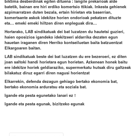
biktima desberdinak egiten dituena : langile prekarioak alde
batetik, bainan ere hiri erdiko komertsio ttikiak. Inkesta gehienek
azpimarratzen duten bezala, ertain hirietan eta baserrian,
komertsante askok idekitze horien ondorioak pekatzen dituzte
eta… emeki emeki hiltzen diren enpleguak dira…
Hortarako, LAB sindikatuak dei bat luzatzen du hautetsi guzieri,
haien oposizioa igandeko idekitzeeri aldarrika dezaten egun
hauetan iraganen diren Herriko kontseiluetan baita batzuentzat
Elkargoaren baitan.
LAB sindikatuak beste dei bat luzatzen du ere bezeroeri, ez diten
joan saltoki handi horietara egun horietan. Azkenean honek baitu
ere idekitze horiek geldiaraziko, supermerkatu hutsak diru galtzeak
bilakatuz diruz egarri diren nagusi horientzat
Elkarrekin, defenda dezagun gehiago bertako ekonomia bat,
bertako ekonomia arduratsu eta soziala bat.
Igande eta pesta egunetako lanari ez !
Igande eta pesta egunak, bizitzeko egunak