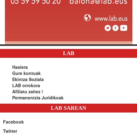
LAB
Hasiera
Gure kontuak
Ekintza Soziala
LAB orrokora
Afiliatu zaitez !
Permanentzia Juridikoak
LAB SAREAN
Facebook
Twitter