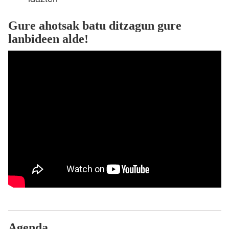
Gure ahotsak batu ditzagun gure
lanbideen alde!
Agenda