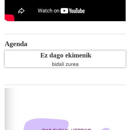
Agenda
Ez dago ekimenik
bidali zurea