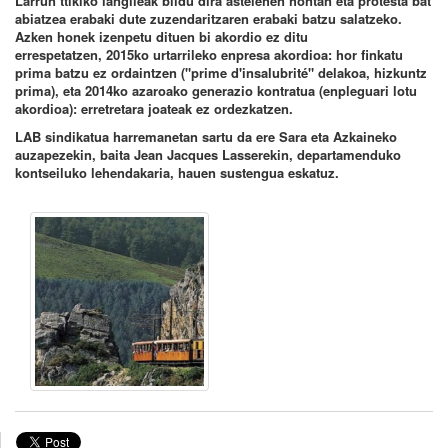
Larrun ttikiko langileak bildu dira astelehen hontan eta protesta bat
abiatzea erabaki dute zuzendaritzaren erabaki batzu salatzeko.
Azken honek izenpetu dituen bi akordio ez ditu
errespetatzen, 2015ko urtarrileko enpresa akordioa: hor finkatu
prima batzu ez ordaintzen ("prime d'insalubrité" delakoa, hizkuntz
prima), eta 2014ko azaroako generazio kontratua (enpleguari lotu
akordioa): erretretara joateak ez ordezkatzen.
LAB sindikatua harremanetan sartu da ere Sara eta Azkaineko
auzapezekin, baita Jean Jacques Lasserekin, departamenduko
kontseiluko lehendakaria, hauen sustengua eskatuz.