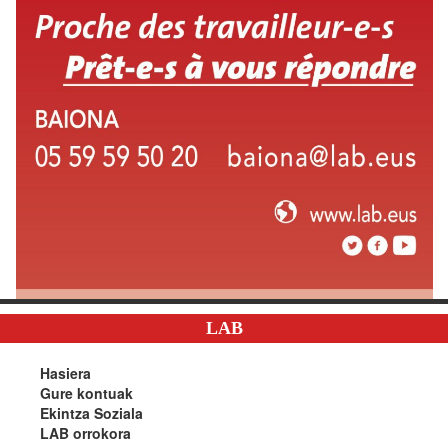
LAB
Hasiera
Gure kontuak
Ekintza Soziala
LAB orrokora