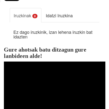
Iruzkinak
Idatzi Iruzkina
0
Ez dago iruzkinik, izan lehena iruzkin bat
idazten
Gure ahotsak batu ditzagun gure
lanbideen alde!