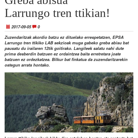
Larrungo tren ttikian!
2017-09-05
0
Zuzendaritzak akordio batzu ez dituelako errespetatzen, EPSA
Larrungo tren ttikiko LAB sekzioak muga gabeko greba abisu bat
pausatu du irailaren 12tik goitirako. Langileek salatu nahi dute
prima desberdin batzuen ez ordaintzea baita erretretara joate
batzuen ez ordezkatzea. Bilkur bat finkatua da zuzendaritzarekin
ostegun arrats hontako.