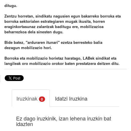
ditugu.
Zentzu horretan, sindikatu nagusien egun bakarreko borroka eta
borroka sektorialen estrategiaren mugak ikusita, horren
eraginkortasunaz zalantzak baditugu ere, mobilizazioa
beharrezkoa dela sinesten dugu.
Bide batez, "arduraren itunari" ezetza berresteko balia
dezagun mobilizazio hori.
Borroka eta mobilizazio horietaz haratago, LABek sindikat eta
langileak oro mobilizazio orokor baten prestatzera deitzen ditu.
Iruzkinak
Idatzi Iruzkina
0
Ez dago iruzkinik, izan lehena iruzkin bat
idazten