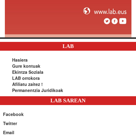
LAB
Hasiera
Gure kontuak
Ekintza Soziala
LAB orrokora
Afiliatu zaitez !
Permanentzia Juridikoak
LAB SAREAN
Facebook
Twitter
Email