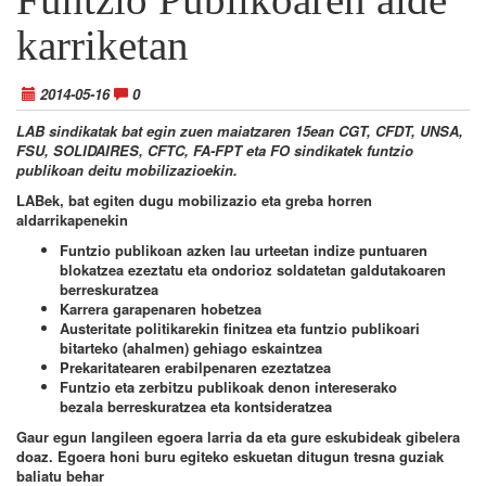
karriketan
2014-05-16
0
LAB sindikatak bat egin zuen maiatzaren 15ean CGT, CFDT, UNSA,
FSU, SOLIDAIRES, CFTC, FA-FPT eta FO sindikatek funtzio
publikoan deitu mobilizazioekin.
LABek, bat egiten dugu mobilizazio eta greba horren
aldarrikapenekin
Funtzio publikoan azken lau urteetan indize puntuaren
blokatzea ezeztatu eta ondorioz soldatetan galdutakoaren
berreskuratzea
Karrera garapenaren hobetzea
Austeritate politikarekin finitzea eta funtzio publikoari
bitarteko (ahalmen) gehiago eskaintzea
Prekaritatearen erabilpenaren ezeztatzea
Funtzio eta zerbitzu publikoak denon intereserako
bezala berreskuratzea eta kontsideratzea
Gaur egun langileen egoera larria da eta gure eskubideak gibelera
doaz. Egoera honi buru egiteko eskuetan ditugun tresna guziak
baliatu behar