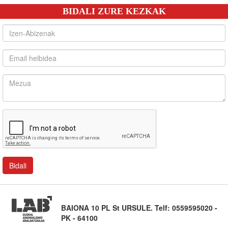
BIDALI ZURE KEZKAK
BAIONA 10 PL St URSULE. Telf: 0559595020 -
PK - 64100