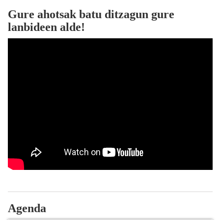
Gure ahotsak batu ditzagun gure
lanbideen alde!
Agenda