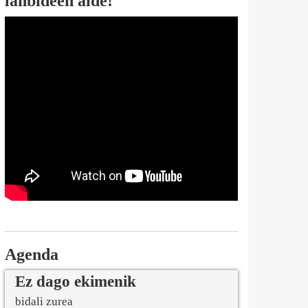
lanbideen alde!
Agenda
Ez dago ekimenik
bidali zurea