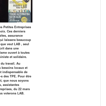
ès Petites Entreprises
hoix. Ces derniers
aites, assurance
qui laissera beaucoup
 que veut LAB , seul
crit dans une
isme ouvert à toutes
ministe et solidaire.
 du travail. Au
s besoins locaux et
est indispensable de
e-s des TPE. Pour être
nt, que nous soyons
s, assistantes
ntreprises, du 22 mars
ous voterons LAB.