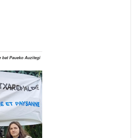
e bat Paueko Auzitegi