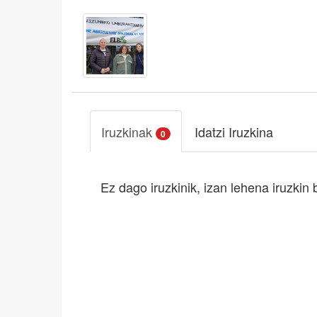
Iruzkinak
Idatzi Iruzkina
0
Ez dago iruzkinik, izan lehena iruzkin 