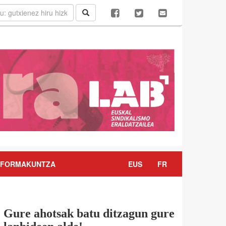
FORMAKUNTZA
EUS
FR
Gure ahotsak batu ditzagun gure