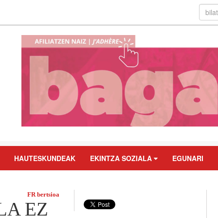
HAUTESKUNDEAK
EKINTZA SOZIALA
EGUNARI
FR bertsioa
LA EZ