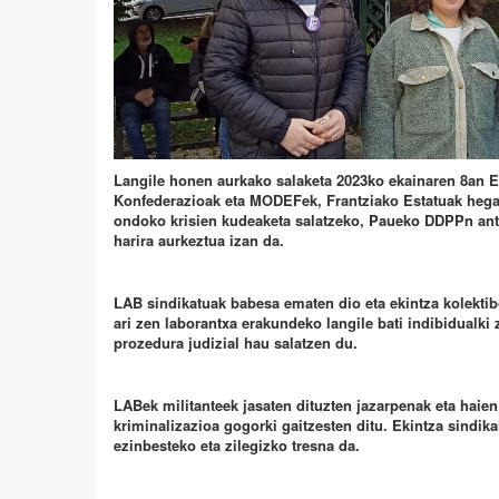
Langile honen aurkako salaketa 2023ko ekainaren 8an 
Konfederazioak eta MODEFek, Frantziako Estatuak hega
ondoko krisien kudeaketa salatzeko, Paueko DDPPn ant
harira aurkeztua izan da.
LAB sindikatuak babesa ematen dio eta ekintza kolektib
ari zen laborantxa erakundeko langile bati indibidualki
prozedura judizial hau salatzen du.
LABek militanteek jasaten dituzten jazarpenak eta haien
kriminalizazioa gogorki gaitzesten ditu. Ekintza sindik
ezinbesteko eta zilegizko tresna da.