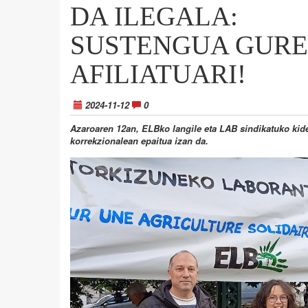
DA ILEGALA:
SUSTENGUA GURE
AFILIATUARI!
2024-11-12
0
Azaroaren 12an, ELBko langile eta LAB sindikatuko kid
korrekzionalean epaitua izan da.