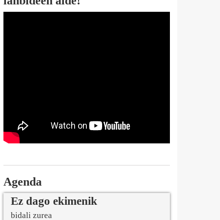
lanbideen alde!
Agenda
Ez dago ekimenik
bidali zurea