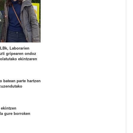
ELBk, Laborarien
zti gripearen ondoz
olatutako ekintzaren
o batean parte hartzen
 zuzendutako
 ekintzen
ala gure borroken