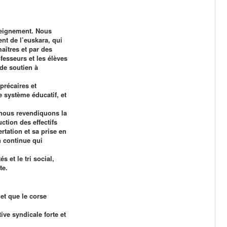
eignement. Nous
t de l’euskara, qui
aîtres et par des
esseurs et les élèves
de soutien à
précaires et
e système éducatif, et
 nous revendiquons la
ction des effectifs
rtation et sa prise en
n continue qui
s et le tri social,
te.
et que le corse
ve syndicale forte et