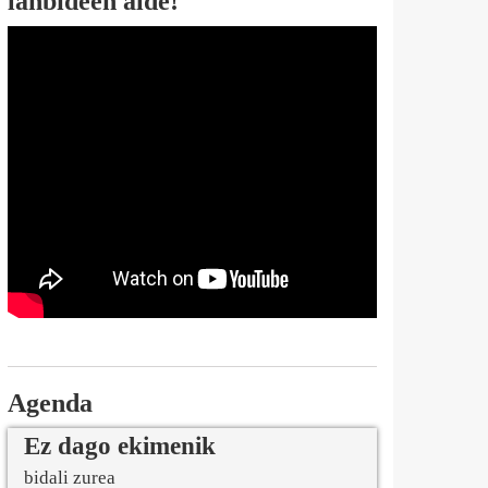
lanbideen alde!
Agenda
Ez dago ekimenik
bidali zurea