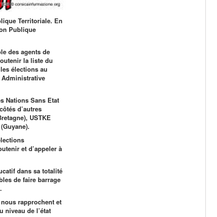
ique Territoriale. En
ion Publique
le des agents de
outenir la liste du
les élections au
 Administrative
es Nations Sans Etat
côtés d’autres
Bretagne), USTKE
 (Guyane).
lections
outenir et d’appeler
à
atif dans sa totalité
bles de faire barrage
.
s nous rapprochent et
 niveau de l’état