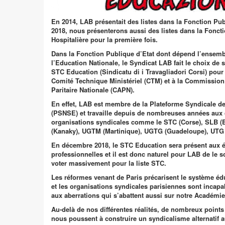
En 2014, LAB présentait des listes dans la Fonction Publ
2018, nous présenterons aussi des listes dans la Fonct
Hospitalière pour la première fois.
Dans la Fonction Publique d’Etat dont dépend l’ensemb
l’Education Nationale
, le Syndicat LAB fait le choix de s
STC Education (
Sindicatu di i Travagliadori Corsi
)
pour 
Comité Technique Ministériel (CTM) et à la Commission
Paritaire Nationale (CAPN).
En effet, LAB est membre de la Plateforme Syndicale d
(PSNSE) et travaille depuis de nombreuses années aux 
organisations syndicales comme le STC (Corse), SLB (
(Kanaky), UGTM (Martinique), UGTG (Guadeloupe), UTG
En décembre 2018, le STC Education sera présent aux é
professionnelles et il est donc naturel pour LAB de le s
voter massivement pour la liste STC
.
Les réformes venant de Paris précarisent le système éduc
et les organisations syndicales parisiennes sont incapa
aux aberrations qui s’abattent aussi sur notre Académie
Au-delà de nos différentes réalités, de nombreux point
nous poussent à construire un syndicalisme alternatif au