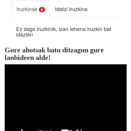
Iruzkinak
Idatzi Iruzkina
0
Ez dago iruzkinik, izan lehena iruzkin bat
idazten
Gure ahotsak batu ditzagun gure
lanbideen alde!