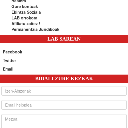
Hasiera
Gure kontuak
Ekintza Soziala
LAB orrokora
Afiliatu zaitez !
Permanentzia Juridikoak
LAB SAREAN
Facebook
Twitter
Email
BIDALI ZURE KEZKAK