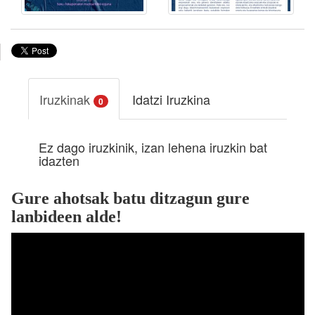
Iruzkinak
Idatzi Iruzkina
0
Ez dago iruzkinik, izan lehena iruzkin bat
idazten
Gure ahotsak batu ditzagun gure
lanbideen alde!