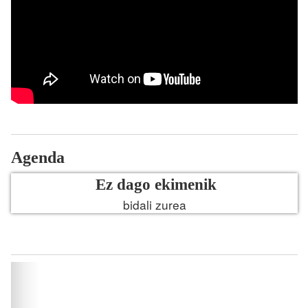
Agenda
Ez dago ekimenik
bidali zurea