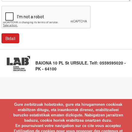
BAIONA 10 PL St URSULE. Telf: 0559595020 -
PK - 64100
Gure zerbitzuak hobetzeko, gure eta hirugarrenen cookieak
erabiltzen ditugu, eta iraunkorrak direnez, erabiltzaileei
buruzko estatistikak ematen dizkigute. Nabigatzen jarraitzen
baduzu, cookie horiek erabiltzea onartzen duzu.
En poursuivant votre navigation sur ce cite vous acceptez
l'utilisation de cookies pour vous proposer des contenus et